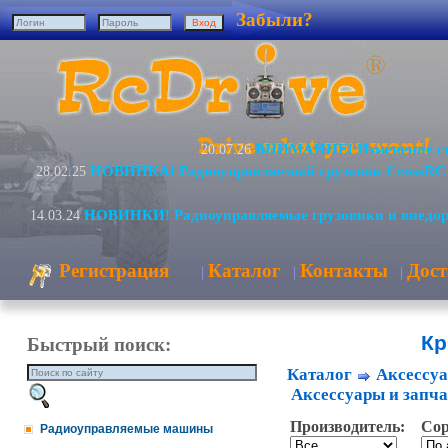
Забыли?
ВНИМАНИЕ! Изменение сп
20.07.26
НОВИНКА! Радиоуправляемый грузовик CrossRC
28.02.25
НОВИНКИ! Радиоуправляемые грузовики и внедо
14.03.24
Регистрация
Каталог
Контакты
Дост
|
|
|
К
Быстрый поиск:
Каталог
Аксессуа
Аксессуары и запча
Производитель:
Сор
Радиоуправляемые машины