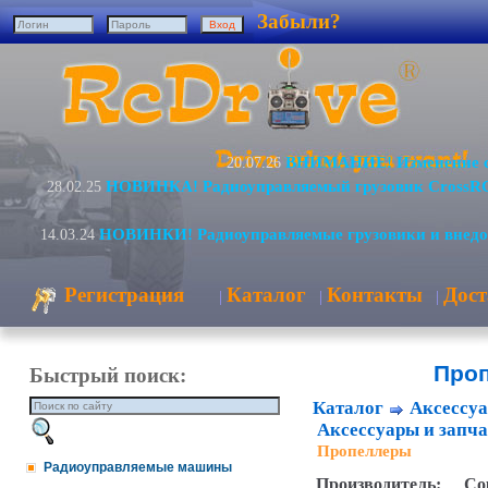
Забыли?
ВНИМАНИЕ! Изменение с
20.07.26
НОВИНКА! Радиоуправляемый грузовик CrossR
28.02.25
НОВИНКИ! Радиоуправляемые грузовики и внед
14.03.24
Регистрация
Каталог
Контакты
Дост
|
|
|
Про
Быстрый поиск:
Каталог
Аксессуа
Аксессуары и запча
Пропеллеры
Радиоуправляемые машины
Производитель:
Со