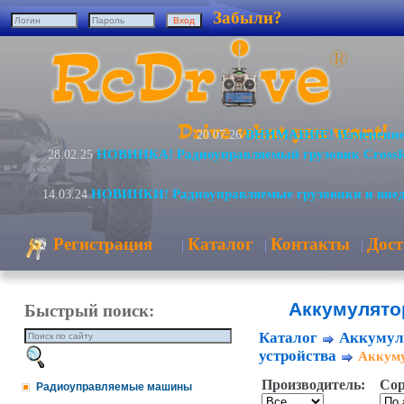
Забыли?
ВНИМАНИЕ! Изменение 
20.07.26
НОВИНКА! Радиоуправляемый грузовик Cross
28.02.25
НОВИНКИ! Радиоуправляемые грузовики и вне
14.03.24
Регистрация
Каталог
Контакты
Дост
|
|
|
Аккумулятор
Быстрый поиск:
Каталог
Аккумул
устройства
Аккуму
Производитель:
Сор
Радиоуправляемые машины