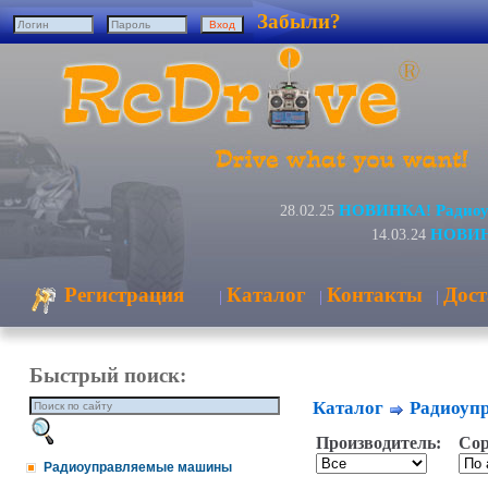
Забыли?
НОВИНКА! Радиоуп
28.02.25
НОВИНК
14.03.24
Регистрация
Каталог
Контакты
Дост
|
|
|
Быстрый поиск:
Каталог
Радиоуп
Производитель:
Сор
Радиоуправляемые машины