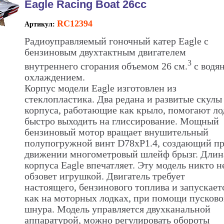
Eagle Racing Boat 26cc
RC12394
Артикул:
Радиоуправляемый гоночный катер Eagle с
бензиновым двухтактным двигателем
3
внутреннего сгорания объемом 26 см.
с водя
охлаждением.
Корпус модели Eagle изготовлен из
стеклопластика. Два редана и развитые скулы
корпуса, работающие как крыло, помогают ло
быстро выходить на глиссирование. Мощный
бензиновый мотор вращает внушительный
полупогружной винт D78xP1.4, создающий п
движении многометровый шлейф брызг. Длин
корпуса Eagle впечатляет. Эту модель никто н
обзовет игрушкой. Двигатель требует
настоящего, бензинового топлива и запускает
как на моторных лодках, при помощи пусково
шнура. Модель управляется двухканальной
аппаратурой, можно регулировать обороты