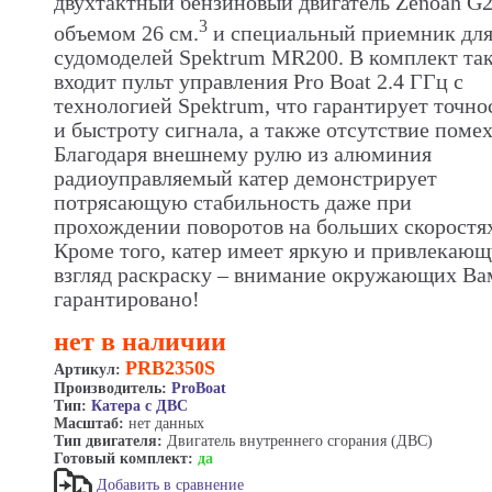
двухтактный бензиновый двигатель Zenoah G
3
объемом 26 см.
и специальный приемник дл
судомоделей Spektrum MR200. В комплект та
входит пульт управления Pro Boat 2.4 ГГц с
технологией Spektrum, что гарантирует точно
и быстроту сигнала, а также отсутствие помех
Благодаря внешнему рулю из алюминия
радиоуправляемый катер демонстрирует
потрясающую стабильность даже при
прохождении поворотов на больших скоростя
Кроме того, катер имеет яркую и привлекаю
взгляд раскраску – внимание окружающих Ва
гарантировано!
нет в наличии
PRB2350S
Артикул:
Производитель:
ProBoat
Тип:
Катера с ДВС
Масштаб:
нет данных
Тип двигателя:
Двигатель внутреннего сгорания (ДВС)
Готовый комплект:
да
Добавить в сравнение