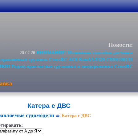
Новости:
ВНИМАНИЕ! Изменение способов доставки
20.07.26
равляемый грузовик CrossRC AC6 КамАЗ-5320 CR90100133
И! Радиоуправляемые грузовики и внедорожники CrossRC
авка
Катера с ДВС
равляемые судомодели
Катера с ДВС
тировать: