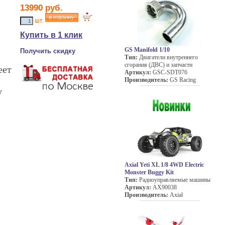
13990
руб.
шт.
Купить в 1 клик
GS Manifold 1/10
Получить скидку
Тип:
Двигатели внутреннего
сгорания (ДВС) и запчасти
еет
Артикул:
GSC-SDT076
Производитель:
GS Racing
у
Axial Yeti XL 1/8 4WD Electric
Monster Buggy Kit
Тип:
Радиоуправляемые машины
Артикул:
AX90038
Производитель:
Axial