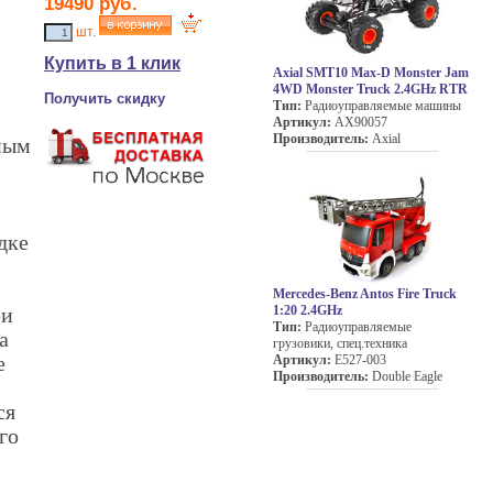
19490
руб.
шт.
Купить в 1 клик
Axial SMT10 Max-D Monster Jam
4WD Monster Truck 2.4GHz RTR
Получить скидку
Тип:
Радиоуправляемые машины
Артикул:
AX90057
Производитель:
Axial
ным
дке
Mercedes-Benz Antos Fire Truck
1:20 2.4GHz
ри
Тип:
Радиоуправляемые
а
грузовики, спец.техника
е
Артикул:
E527-003
Производитель:
Double Eagle
ся
го