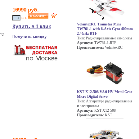
16990
руб.
шт.
VolantexRC Trainstar Mini
Купить в 1 клик
TW761-1 with 6-Axis Gyro 400mm
са
2.4GHz RTF
Получить скидку
Тип:
Радиоуправляемые самолеты
Артикул:
TW761-1-RTF
Производитель:
VolantexRC
KST X12-508 V8.0 HV Metal Gear
Micro Digital Servo
Тип:
Аппаратура радиоуправления
и электроника
Артикул:
KST-X12-508
Производитель:
KST