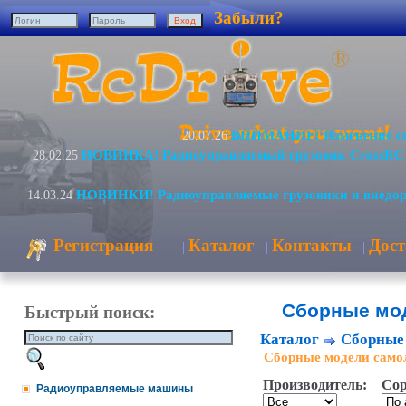
Забыли?
ВНИМАНИЕ! Изменение сп
20.07.26
НОВИНКА! Радиоуправляемый грузовик CrossRC
28.02.25
НОВИНКИ! Радиоуправляемые грузовики и внедо
14.03.24
Регистрация
Каталог
Контакты
Дост
|
|
|
Сборные мо
Быстрый поиск:
Каталог
Сборные
Сборные модели само
Производитель:
Сор
Радиоуправляемые машины