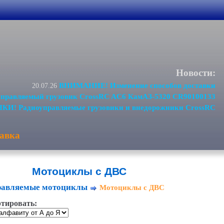
Новости:
ВНИМАНИЕ! Изменение способов доставки
20.07.26
равляемый грузовик CrossRC AC6 КамАЗ-5320 CR90100133
И! Радиоуправляемые грузовики и внедорожники CrossRC
авка
Мотоциклы с ДВС
равляемые мотоциклы
Мотоциклы с ДВС
тировать: