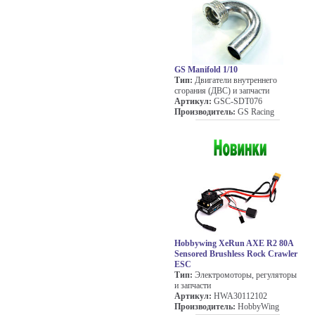
GS Manifold 1/10
Тип:
Двигатели внутреннего
сгорания (ДВС) и запчасти
Артикул:
GSC-SDT076
Производитель:
GS Racing
Hobbywing XeRun AXE R2 80A
Sensored Brushless Rock Crawler
ESC
Тип:
Электромоторы, регуляторы
и запчасти
Артикул:
HWA30112102
Производитель:
HobbyWing