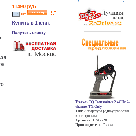
11490
руб.
шт.
Купить в 1 клик
Получить скидку
о
вал
ра
то
Traxxas TQ Transmitter 2.4GHz 2-
channel TX Only
Тип:
Аппаратура радиоуправления
и электроника
Артикул:
TRA2228
Производитель:
Traxxas