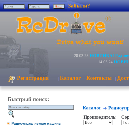
Забыли?
НОВИНКА! Радиоуп
28.02.25
НОВИНК
14.03.24
Регистрация
Каталог
Контакты
Дост
|
|
|
Быстрый поиск:
Каталог
Радиоуп
Производитель:
Сор
Радиоуправляемые машины