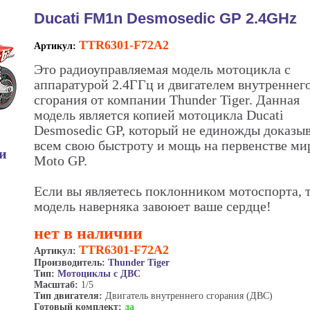
Ducati FM1n Desmosedic GP 2.4GHz
TTR6301-F72A2
Артикул:
Это радиоуправляемая модель мотоцикла с
аппаратурой 2.4ГГц и двигателем внутреннег
сгорания от компании Thunder Tiger. Данная
модель является копией мотоцикла Ducati
Desmosedic GP, который не единожды доказы
всем свою быстроту и мощь на первенстве ми
ии
Moto GP.
Если вы являетесь поклонником мотоспорта, 
модель наверняка завоюет ваше сердце!
нет в наличии
TTR6301-F72A2
Артикул:
Производитель:
Thunder Tiger
Тип:
Мотоциклы с ДВС
Масштаб:
1/5
Тип двигателя:
Двигатель внутреннего сгорания (ДВС)
Готовый комплект:
да