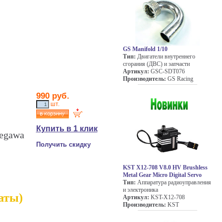
GS Manifold 1/10
Тип:
Двигатели внутреннего
сгорания (ДВС) и запчасти
Артикул:
GSC-SDT076
Производитель:
GS Racing
990 руб.
шт.
Купить в 1 клик
segawa
Получить скидку
KST X12-708 V8.0 HV Brushless
Metal Gear Micro Digital Servo
Тип:
Аппаратура радиоуправления
и электроника
латы)
Артикул:
KST-X12-708
Производитель:
KST