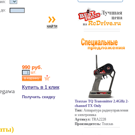
ип:
до:
990 руб.
шт.
Купить в 1 клик
segawa
Получить скидку
Traxxas TQ Transmitter 2.4GHz 2-
channel TX Only
Тип:
Аппаратура радиоуправления
и электроника
Артикул:
TRA2228
Производитель:
Traxxas
латы)