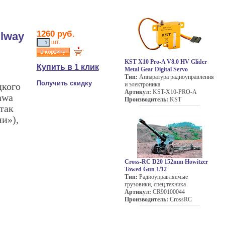
1260 руб.
lway
шт.
KST X10 Pro-A V8.0 HV Glider
Купить в 1 клик
Metal Gear Digital Servo
Тип:
Аппаратура радиоуправления
Получить скидку
и электроника
цкого
Артикул:
KST-X10-PRO-A
awa
Производитель:
KST
так
и»),
Cross-RC D20 152mm Howitzer
Towed Gun 1/12
Тип:
Радиоуправляемые
грузовики, спец.техника
Артикул:
CR90100044
Производитель:
CrossRC