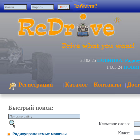
Забыли?
НОВИНКА! Радиоуп
28.02.25
НОВИНК
14.03.24
Регистрация
Каталог
Контакты
Дост
|
|
|
Быстрый поиск:
Ключевое слово:
Класс:
Радиоуправляемые машины