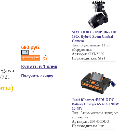
SIYI ZR30 4K 8MP Ultra HD
180X Hybrid Zoom Gimbal
Camera
Тип:
Видеокамеры, FPV-
690 руб.
оборудование
шт.
Артикул:
SIYI-ZR30
Производитель:
SIYI
Купить в 1 клик
segawa
/72.
Получить скидку
латы)
Junsi iCharger 456DUO DC
Battery Charger 6S 45A 2200W
10-49V
Тип:
Аккумуляторы, зарядные
устройства
Артикул:
JUN-456DUO
Производитель:
Junsi