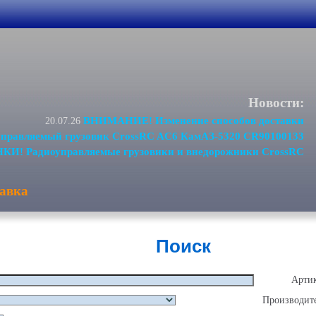
Новости:
ВНИМАНИЕ! Изменение способов доставки
20.07.26
равляемый грузовик CrossRC AC6 КамАЗ-5320 CR90100133
И! Радиоуправляемые грузовики и внедорожники CrossRC
авка
Поиск
Артик
Производите