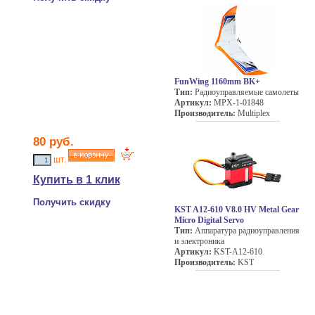
FunWing 1160mm BK+
Тип:
Радиоуправляемые самолеты
Артикул:
MPX-1-01848
Производитель:
Multiplex
80 руб.
шт.
Купить в 1 клик
Получить скидку
KST A12-610 V8.0 HV Metal Gear
Micro Digital Servo
Тип:
Аппаратура радиоуправления
и электроника
Артикул:
KST-A12-610
Производитель:
KST