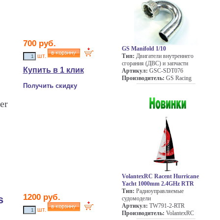
700 руб.
GS Manifold 1/10
Тип:
Двигатели внутреннего
шт.
сгорания (ДВС) и запчасти
Купить в 1 клик
Артикул:
GSC-SDT076
Производитель:
GS Racing
Получить скидку
er
VolantexRC Racent Hurricane
Yacht 1000mm 2.4GHz RTR
Тип:
Радиоуправляемые
1200 руб.
s
судомодели
Артикул:
TW791-2-RTR
шт.
Производитель:
VolantexRC