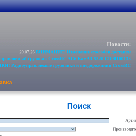
Новости:
ВНИМАНИЕ! Изменение способов доставки
20.07.26
равляемый грузовик CrossRC AC6 КамАЗ-5320 CR90100133
И! Радиоуправляемые грузовики и внедорожники CrossRC
авка
Поиск
Артик
Производите