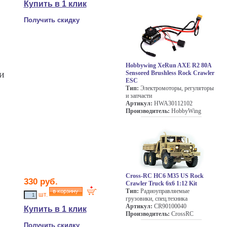
Купить в 1 клик
Получить скидку
Hobbywing XeRun AXE R2 80A
и
Sensored Brushless Rock Crawler
ESC
Тип:
Электромоторы, регуляторы
и запчасти
Артикул:
HWA30112102
Производитель:
HobbyWing
Cross-RC HC6 M35 US Rock
330 руб.
Crawler Truck 6x6 1:12 Kit
Тип:
Радиоуправляемые
шт.
грузовики, спец.техника
Артикул:
CR90100040
Купить в 1 клик
Производитель:
CrossRC
Получить скидку