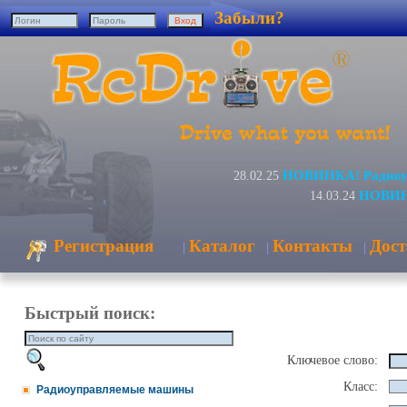
Забыли?
НОВИНКА! Радиоуп
28.02.25
НОВИНК
14.03.24
Регистрация
Каталог
Контакты
Дост
|
|
|
Быстрый поиск:
Ключевое слово:
Класс:
Радиоуправляемые машины