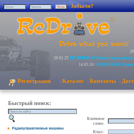
Забыли?
20
НОВИНКА! Радиоуправляемый
28.02.25
НОВИНКИ! Радиоу
14.03.24
Регистрация
Каталог
Контакты
Дост
|
|
|
Быстрый поиск:
Ключевое
слово:
Радиоуправляемые машины
Класс: