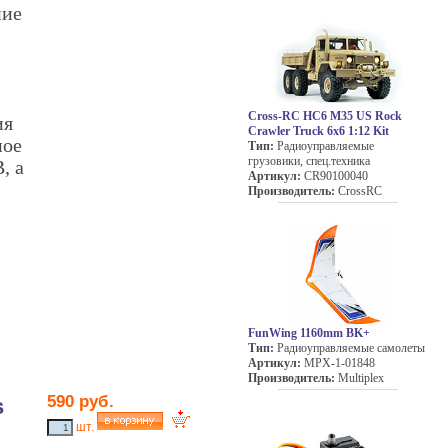
ние
Cross-RC HC6 M35 US Rock
ия
Crawler Truck 6x6 1:12 Kit
ное
Тип:
Радиоуправляемые
грузовики, спец.техника
, а
Артикул:
CR90100040
Производитель:
CrossRC
FunWing 1160mm BK+
Тип:
Радиоуправляемые самолеты
Артикул:
MPX-1-01848
Производитель:
Multiplex
590 руб.
s
шт.