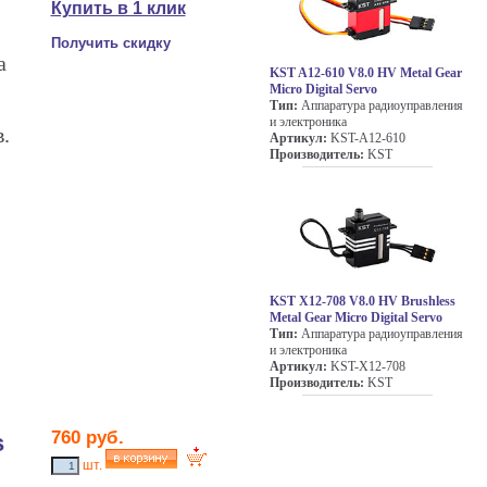
Купить в 1 клик
Получить скидку
а
KST A12-610 V8.0 HV Metal Gear
Micro Digital Servo
Тип:
Аппаратура радиоуправления
и электроника
.
Артикул:
KST-A12-610
Производитель:
KST
KST X12-708 V8.0 HV Brushless
Metal Gear Micro Digital Servo
Тип:
Аппаратура радиоуправления
и электроника
Артикул:
KST-X12-708
Производитель:
KST
760 руб.
s
шт.