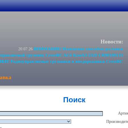
Новости:
ВНИМАНИЕ! Изменение способов доставки
20.07.26
равляемый грузовик CrossRC AC6 КамАЗ-5320 CR90100133
И! Радиоуправляемые грузовики и внедорожники CrossRC
авка
Поиск
Артик
Производите