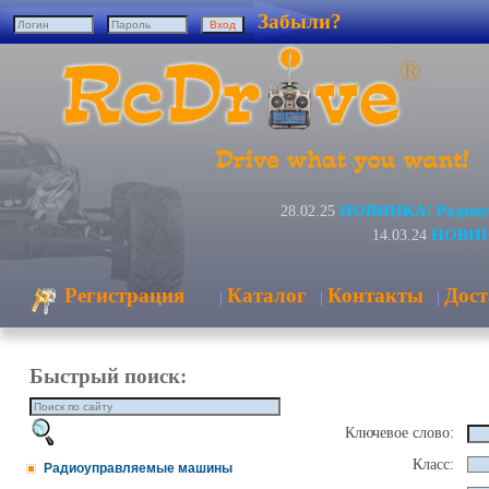
Забыли?
НОВИНКА! Радиоуп
28.02.25
НОВИНК
14.03.24
Регистрация
Каталог
Контакты
Дост
|
|
|
Быстрый поиск:
Ключевое слово:
Класс:
Радиоуправляемые машины