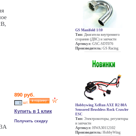
ия
ное
2В,
GS Manifold 1/10
Тип:
Двигатели внутреннего
сгорания (ДВС) и запчасти
Артикул:
GSC-SDT076
Производитель:
GS Racing
890 руб.
шт.
Hobbywing XeRun AXE R2 80A
Sensored Brushless Rock Crawler
Купить в 1 клик
ESC
Тип:
Электромоторы, регуляторы
Получить скидку
и запчасти
 3A
Артикул:
HWA30112102
Производитель:
HobbyWing