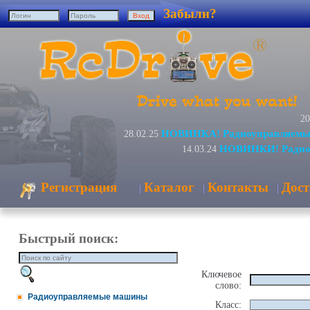
Забыли?
20
НОВИНКА! Радиоуправляемый
28.02.25
НОВИНКИ! Радиоу
14.03.24
Регистрация
Каталог
Контакты
Дост
|
|
|
Быстрый поиск:
Ключевое
слово:
Радиоуправляемые машины
Класс: