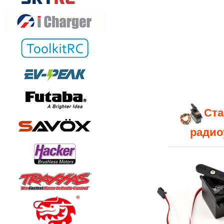
Ста
радио