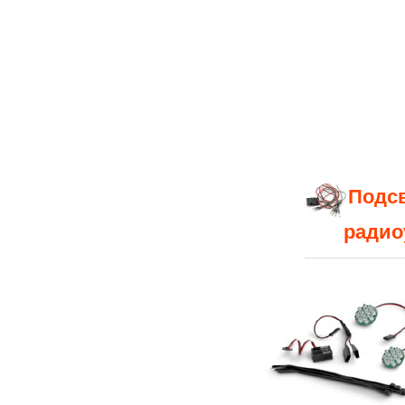
Подсв
радио