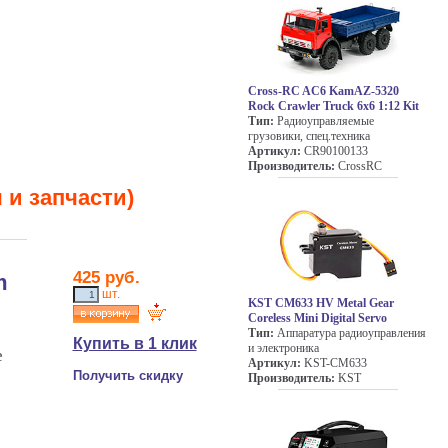
Cross-RC AC6 KamAZ-5320
Rock Crawler Truck 6x6 1:12 Kit
Тип:
Радиоуправляемые
грузовики, спец.техника
Артикул:
CR90100133
Производитель:
CrossRC
и запчасти)
425 руб.
m
шт.
KST CM633 HV Metal Gear
Coreless Mini Digital Servo
Тип:
Аппаратура радиоуправления
Купить в 1 клик
и электроника
e
Артикул:
KST-CM633
Получить скидку
Производитель:
KST