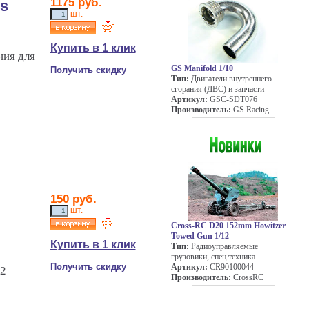
1175 руб.
s
шт.
Купить в 1 клик
ния для
GS Manifold 1/10
Получить скидку
Тип:
Двигатели внутреннего
сгорания (ДВС) и запчасти
Артикул:
GSC-SDT076
Производитель:
GS Racing
150 руб.
шт.
Cross-RC D20 152mm Howitzer
Towed Gun 1/12
Купить в 1 клик
Тип:
Радиоуправляемые
грузовики, спец.техника
Получить скидку
Артикул:
CR90100044
42
Производитель:
CrossRC