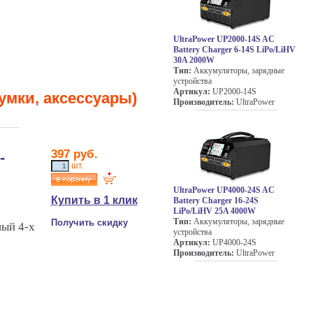
UltraPower UP2000-14S AC
Battery Charger 6-14S LiPo/LiHV
30A 2000W
Тип:
Аккумуляторы, зарядные
устройства
Артикул:
UP2000-14S
умки, аксессуары)
Производитель:
UltraPower
397 руб.
-
шт.
UltraPower UP4000-24S AC
Купить в 1 клик
Battery Charger 16-24S
LiPo/LiHV 25A 4000W
Тип:
Аккумуляторы, зарядные
Получить скидку
ый 4-х
устройства
Артикул:
UP4000-24S
Производитель:
UltraPower