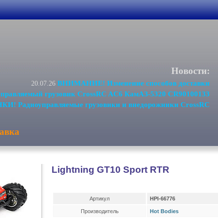
Новости:
ВНИМАНИЕ! Изменение способов доставки
20.07.26
равляемый грузовик CrossRC AC6 КамАЗ-5320 CR90100133
И! Радиоуправляемые грузовики и внедорожники CrossRC
авка
Lightning GT10 Sport RTR
Артикул
HPI-66776
Производитель
Hot Bodies