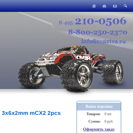
Ваша корзина
ng 3x6x2mm mCX2 2pcs
Товаров:
0 шт.
Сумма:
0 руб.
Оформить заказ