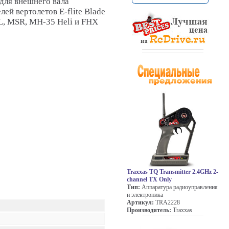
для внешнего вала
ей вертолетов E-flite Blade
L, MSR, MH-35 Heli и FHX
Traxxas TQ Transmitter 2.4GHz 2-
channel TX Only
Тип:
Аппаратура радиоуправления
и электроника
Артикул:
TRA2228
Производитель:
Traxxas