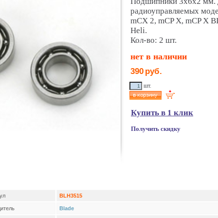
Подшипники 3х6х2 мм. 
радиоуправляемых модел
mCX 2, mCP X, mCP X B
Heli.
Кол-во: 2 шт.
нет в наличии
390
руб.
шт.
Купить в 1 клик
Получить скидку
ул
BLH3515
итель
Blade