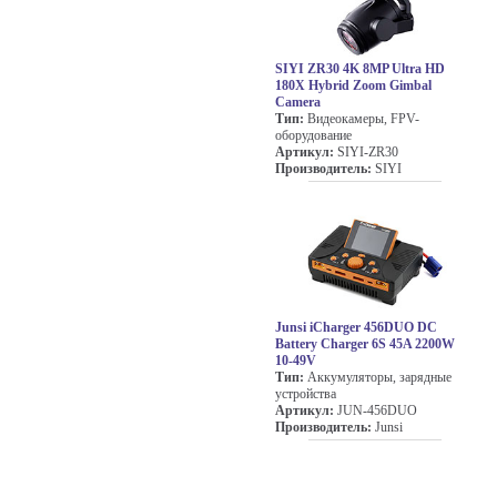
SIYI ZR30 4K 8MP Ultra HD
180X Hybrid Zoom Gimbal
Camera
Тип:
Видеокамеры, FPV-
оборудование
Артикул:
SIYI-ZR30
Производитель:
SIYI
Junsi iCharger 456DUO DC
Battery Charger 6S 45A 2200W
10-49V
Тип:
Аккумуляторы, зарядные
устройства
Артикул:
JUN-456DUO
Производитель:
Junsi