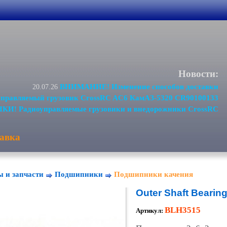
Новости:
ВНИМАНИЕ! Изменение способов доставки
20.07.26
равляемый грузовик CrossRC AC6 КамАЗ-5320 CR90100133
И! Радиоуправляемые грузовики и внедорожники CrossRC
авка
ы и запчасти
Подшипники
Подшипники качения
Outer Shaft Beari
BLH3515
Артикул: