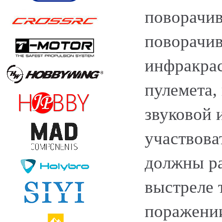
поворачив
поворачив
инфракра
пулемета,
звуковой 
участвова
должны ра
выстреле 
поражении