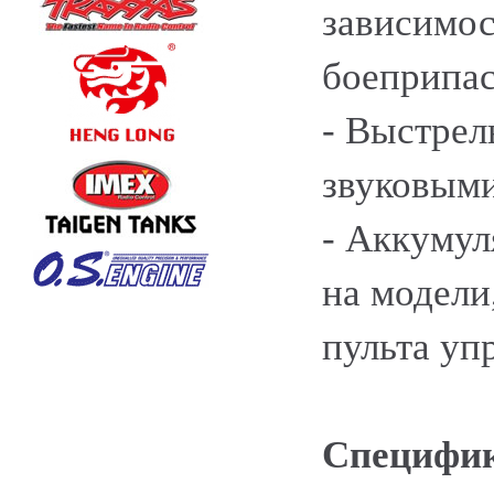
зависимос
боеприпас
- Выстре
звуковым
- Аккумул
на модели
пульта уп
Специфик