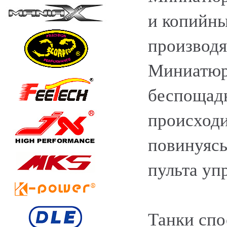
и копийн
производя
Миниатюрн
беспощадн
происходи
повинуясь
пульта уп
Танки спо