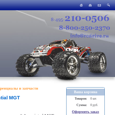
ренциалы и запчасти
Ваша корзина
tial MGT
Товаров:
0 шт.
Сумма:
0 руб.
Оформить заказ