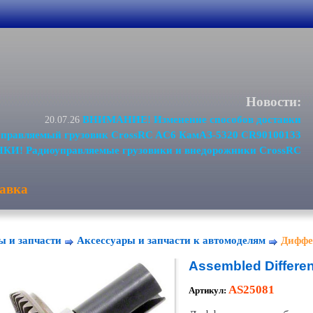
Новости:
ВНИМАНИЕ! Изменение способов доставки
20.07.26
равляемый грузовик CrossRC AC6 КамАЗ-5320 CR90100133
И! Радиоуправляемые грузовики и внедорожники CrossRC
авка
ы и запчасти
Аксессуары и запчасти к автомоделям
Диффе
Assembled Differen
AS25081
Артикул: