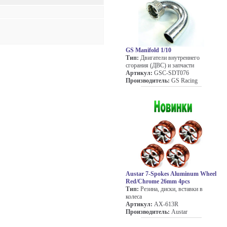
GS Manifold 1/10
Тип:
Двигатели внутреннего
сгорания (ДВС) и запчасти
Артикул:
GSC-SDT076
Производитель:
GS Racing
Austar 7-Spokes Aluminum Wheel
Red/Chrome 26mm 4pcs
Тип:
Резина, диски, вставки в
колеса
Артикул:
AX-613R
Производитель:
Austar