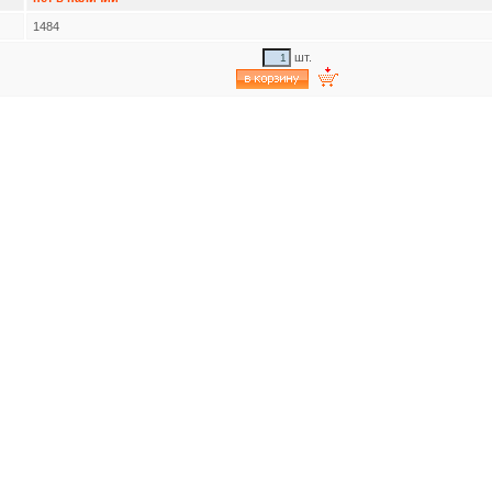
1484
шт.