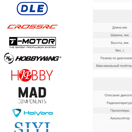
Длина мм.
Ширина, мм.
Высота, мм.
Вес, г.
Размер по диагонали
Максимальный полётный
Описание двигате
Радиоаппаратур
Пропеллеры
Аккумулятор