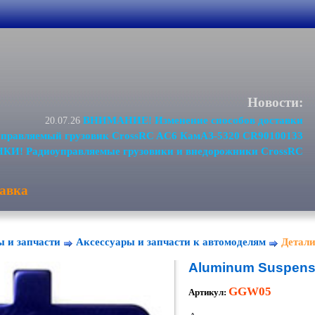
Новости:
ВНИМАНИЕ! Изменение способов доставки
20.07.26
равляемый грузовик CrossRC AC6 КамАЗ-5320 CR90100133
И! Радиоуправляемые грузовики и внедорожники CrossRC
авка
ы и запчасти
Аксессуары и запчасти к автомоделям
Детали
Aluminum Suspensi
GGW05
Артикул: