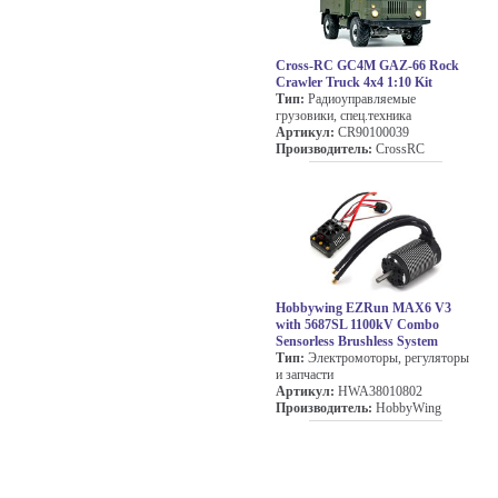
Cross-RC GC4M GAZ-66 Rock
Crawler Truck 4x4 1:10 Kit
Тип:
Радиоуправляемые
грузовики, спец.техника
Артикул:
CR90100039
Производитель:
CrossRC
Hobbywing EZRun MAX6 V3
with 5687SL 1100kV Combo
Sensorless Brushless System
Тип:
Электромоторы, регуляторы
и запчасти
Артикул:
HWA38010802
Производитель:
HobbyWing