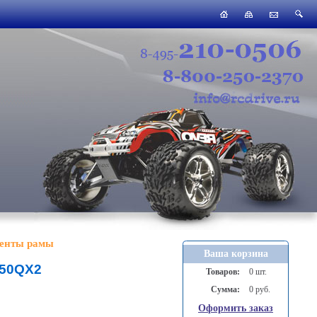
енты рамы
Ваша корзина
350QX2
Товаров:
0 шт.
Сумма:
0 руб.
Оформить заказ