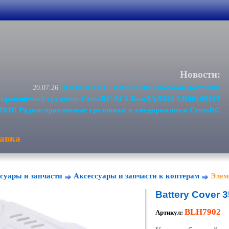
Новости:
ВНИМАНИЕ! Изменение способов доставки
20.07.26
равляемый грузовик CrossRC AC6 КамАЗ-5320 CR90100133
И! Радиоуправляемые грузовики и внедорожники CrossRC
авка
суары и запчасти
Аксессуары и запчасти к коптерам
Элем
Battery Cover 
BLH7902
Артикул: