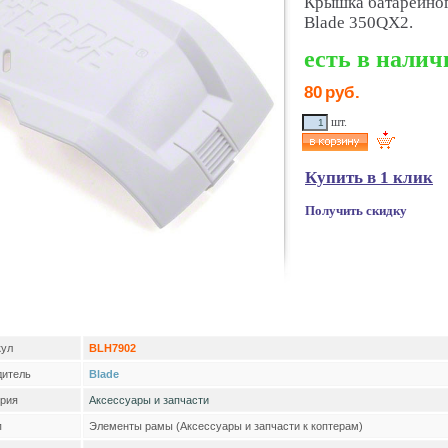
Крышка батарейног
Blade 350QX2.
есть в налич
80
руб.
шт.
Купить в 1 клик
Получить скидку
кул
BLH7902
дитель
Blade
ория
Аксессуары и запчасти
п
Элементы рамы (Аксессуары и запчасти к коптерам)