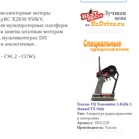
коллекторные моторы
SkyRC X2830 950kV,
для мультироторных платформ
ая замена штатным моторам
, мультикоптерах DJI
 и аналогичных.
 - CW, 2 - CCW).
Traxxas TQ Transmitter 2.4GHz 2-
channel TX Only
Тип:
Аппаратура радиоуправления
и электроника
Артикул:
TRA2228
Производитель:
Traxxas