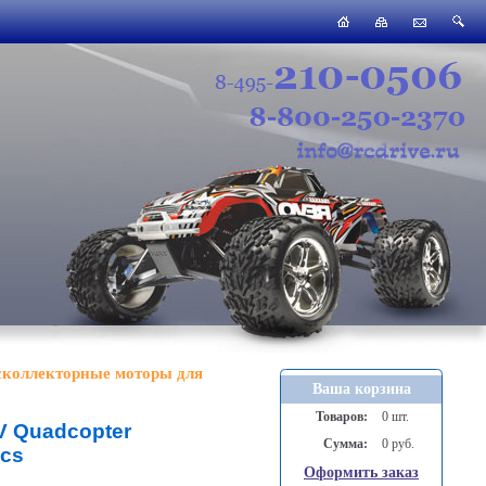
сколлекторные моторы для
Ваша корзина
Товаров:
0 шт.
V Quadcopter
Сумма:
0 руб.
pcs
Оформить заказ