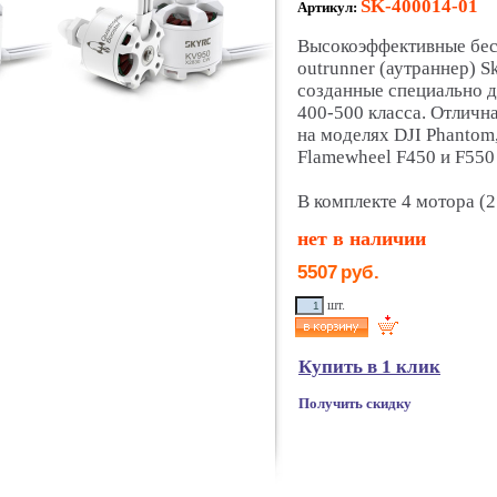
SK-400014-01
Артикул:
Высокоэффективные бес
outrunner (аутраннер) 
созданные специально 
400-500 класса. Отличн
на моделях DJI Phantom
Flamewheel F450 и F550
В комплекте 4 мотора (2
нет в наличии
5507
руб.
шт.
Купить в 1 клик
Получить скидку