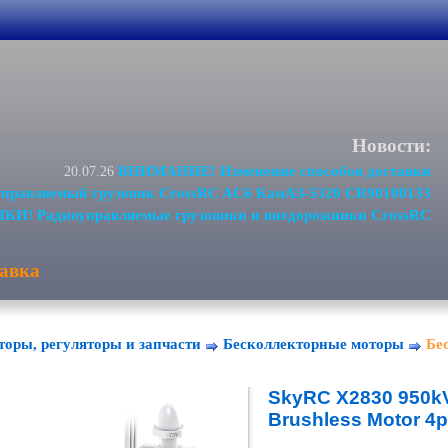
Новости:
ВНИМАНИЕ! Изменение способов доставки
20.07.26
равляемый грузовик CrossRC AC6 КамАЗ-5320 CR90100133
И! Радиоуправляемые грузовики и внедорожники CrossRC
авка
торы, регуляторы и запчасти
Бесколлекторные моторы
Бе
SkyRC X2830 950k
Brushless Motor 4