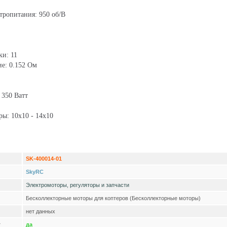
тропитания: 950 об/В
ки: 11
е: 0.152 Ом
 350 Ватт
ы: 10x10 - 14x10
SK-400014-01
SkyRC
Электромоторы, регуляторы и запчасти
Бесколлекторные моторы для коптеров (Бесколлекторные моторы)
нет данных
т
да