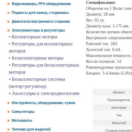
Спецификация:
Видеокамеры, FPV-оборудование
Оборотов на 1 Вольт элек
Подвесы для камер, стедикамы
Диаметр: 28 мм.
Вес: 65 гр.
Двигатели внутреннего сгорания
Диаметр вала: 3.175 мм.
Электромоторы и регуляторы
Количество витков обмот
• Коллекторные моторы
Внутреннее сопротивлени
• Регуляторы для коллекторных
Рабочий ток: 28А
Холостой ток: 0.4А
моторов
Максимальная мощность:
• Бесколлекторные моторы
Кол-во полюсов: 14
• Регуляторы для бесколлекторных
Рекомендуемые пропеллер
моторов
Батареи: 3-4 банки (LiPo)
• Бесколлекторные системы
(мотор+регулятор)
Артикул
• Аксессуары к электродвигателям
Производитель
Инструменты, оборудование, сумки
Категория
Симуляторы
Тип
Материалы
Масштаб
Топливо для моделей
Готовый комплек