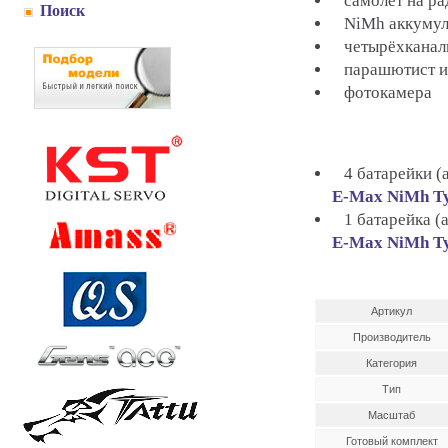
самолет на ра
Поиск
NiMh аккумул
четырёхканаль
парашютист и 
фотокамера
4 батарейки (а
E-Max NiMh T
1 батарейка (а
E-Max NiMh T
Артикул
Производитель
Категория
Тип
Масштаб
Готовый комплект