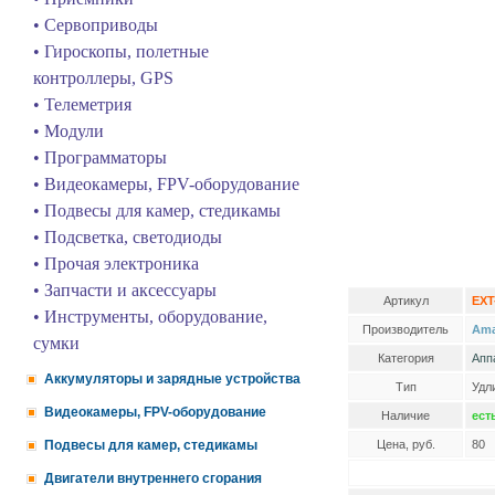
• Сервоприводы
• Гироскопы, полетные
контроллеры, GPS
• Телеметрия
• Модули
• Программаторы
• Видеокамеры, FPV-оборудование
• Подвесы для камер, стедикамы
• Подсветка, светодиоды
• Прочая электроника
• Запчасти и аксессуары
Артикул
EXT
• Инструменты, оборудование,
Производитель
Am
сумки
Категория
Апп
Аккумуляторы и зарядные устройства
Тип
Удл
Видеокамеры, FPV-оборудование
Наличие
ест
Подвесы для камер, стедикамы
Цена, руб.
80
Двигатели внутреннего сгорания