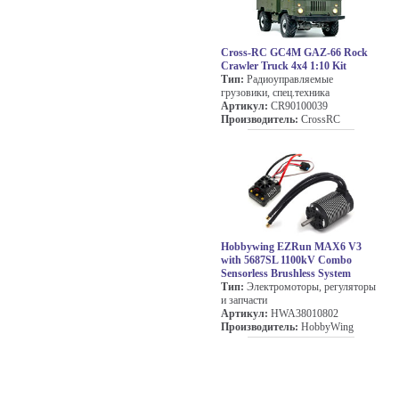
Cross-RC GC4M GAZ-66 Rock
Crawler Truck 4x4 1:10 Kit
Тип:
Радиоуправляемые
грузовики, спец.техника
Артикул:
CR90100039
Производитель:
CrossRC
Hobbywing EZRun MAX6 V3
with 5687SL 1100kV Combo
Sensorless Brushless System
Тип:
Электромоторы, регуляторы
и запчасти
Артикул:
HWA38010802
Производитель:
HobbyWing