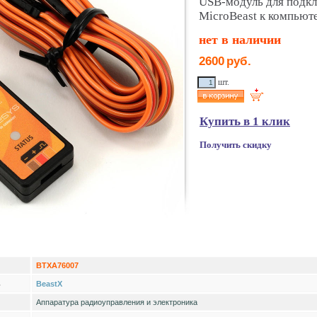
USB-модуль для подкл
MicroBeast к компьюте
нет в наличии
2600
руб.
шт.
Купить в 1 клик
Получить скидку
BTXA76007
ь
BeastX
Аппаратура радиоуправления и электроника