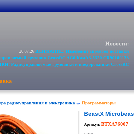
Новости:
ВНИМАНИЕ! Изменение способов доставки
20.07.26
равляемый грузовик CrossRC AC6 КамАЗ-5320 CR90100133
И! Радиоуправляемые грузовики и внедорожники CrossRC
авка
ра радиоуправления и электроника
Программаторы
BeastX Microbeast
BTXA76007
Артикул: