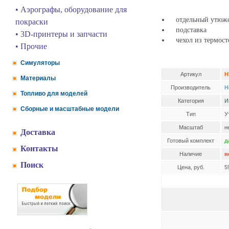
• Аэрографы, оборудование для
отдельный утюжо
покраски
подставка
• 3D-принтеры и запчасти
чехол из термост
• Прочие
Симуляторы
Артикул
H
Материалы
Производитель
H
Топливо для моделей
Категория
И
Сборные и масштабные модели
Тип
У
Масштаб
н
Доставка
Готовый комплект
д
Контакты
Наличие
н
Поиск
Цена, руб.
5