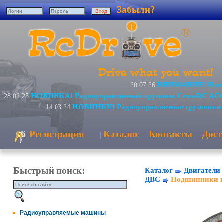
Забыли?
ВНИМАНИЕ! Измен
20.07.26
НОВИНКА! Радиоуправляемый грузовик CrossRC AC6
28.02.25
НОВИНКИ! Радиоуправляемые грузовики 
14.03.24
Регистрация
Каталог
Контакты
Дост
|
|
|
Быстрый поиск:
Каталог
Двигатели 
ДВС
Подшипники 
Радиоуправляемые машины