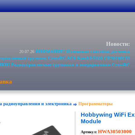
Новости:
ВНИМАНИЕ! Изменение способов доставки
20.07.26
равляемый грузовик CrossRC AC6 КамАЗ-5320 CR90100133
И! Радиоуправляемые грузовики и внедорожники CrossRC
авка
а радиоуправления и электроника
Программаторы
Hobbywing WiFi E
Module
HWA30503000
Артикул: