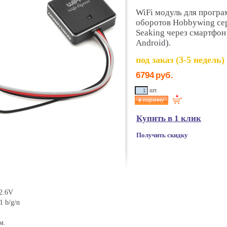
WiFi модуль для програ
оборотов Hobbywing сер
Seaking через смартфон
Android).
под заказ (3-5 недель)
6794
руб.
шт.
Купить в 1 клик
Получить скидку
2.6V
1 b/g/n
м.