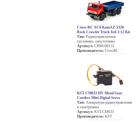
Cross-RC AC6 KamAZ-5320
Rock Crawler Truck 6x6 1:12 Kit
Тип:
Радиоуправляемые
грузовики, спец.техника
Артикул:
CR90100133
Производитель:
CrossRC
KST CM633 HV Metal Gear
Coreless Mini Digital Servo
Тип:
Аппаратура радиоуправления
и электроника
Артикул:
KST-CM633
Производитель:
KST