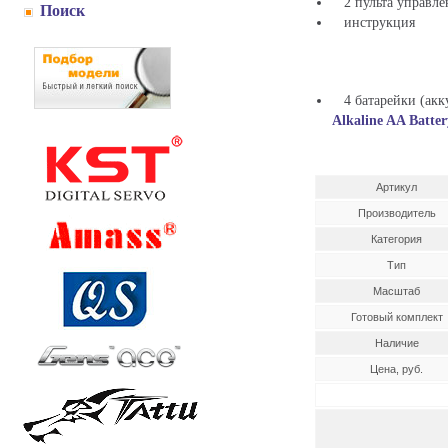
2 пульта управле
Поиск
инструкция
4 батарейки (акку
Alkaline AA Batter
Артикул
Производитель
Категория
Тип
Масштаб
Готовый комплект
Наличие
Цена, руб.