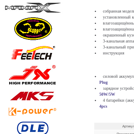
собранная модель
установленный кол
влагозащищённый 
влагозащищённая р
окрашенный кузов
3-канальная аппар
3-канальный прие
инструкция
силовой аккумуля
Plug
зарядное устройст
50W/5W
4 батарейки (акку
4pcs
Артику