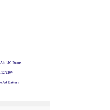
mAh 45C Deans
 12/220V
e AA Battery