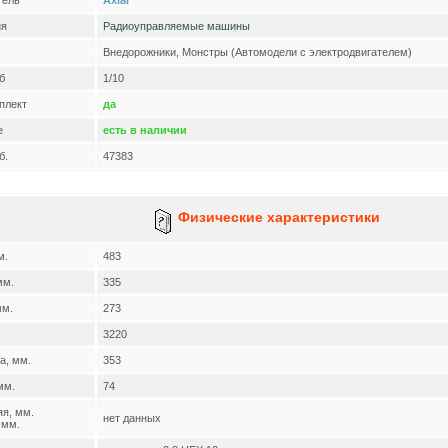
тель
Axial
ия
Радиоуправляемые машины
Внедорожники, Монстры (Автомодели с электродвигателем)
б
1/10
плект
да
е
есть в наличии
б.
47383
Физические характеристики
м.
483
мм.
335
мм.
273
3220
а, мм.
353
мм.
74
яя, мм.
нет данных
мм.