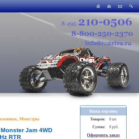
Ваша корзина
ожники, Монстры
Товаров:
0 шт.
Сумма:
0 руб.
 Monster Jam 4WD
Оформить заказ
GHz RTR