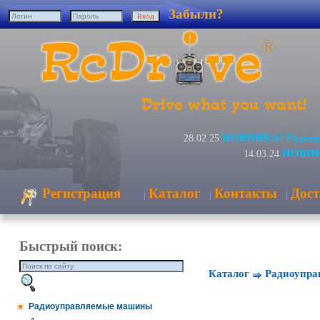
Забыли?
НОВИНКА! Радиоуп
28.02.25
НОВИНК
14.03.24
Регистрация
Каталог
Контакты
Дост
|
|
|
Быстрый поиск:
Каталог
Радиоупр
Радиоуправляемые машины