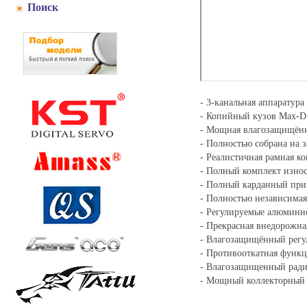
Поиск
- 3-канальная аппаратура
- Копийный кузов Max-D
- Мощная влагозащищённа
- Полностью собрана на з
- Реалистичная рамная к
- Полный комплект изно
- Полный карданный прив
- Полностью независимая
- Регулируемые алюминие
- Прекрасная внедорожна
- Влагозащищённый регул
- Противооткатная функци
- Влагозащищенный ради
- Мощный коллекторный д