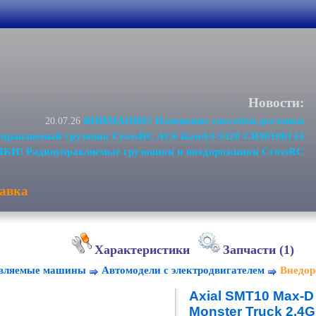
Новости:
ВНИМАНИЕ! Изменение способов доставки
20.07.26
равляемый грузовик CrossRC AC6 КамАЗ-5320 CR90100133
И! Радиоуправляемые грузовики и внедорожники CrossRC
авка
Характеристики
Запчасти (1)
авляемые машины
Автомодели с электродвигателем
Внедор
Axial SMT10 Max-D
Monster Truck 2.4