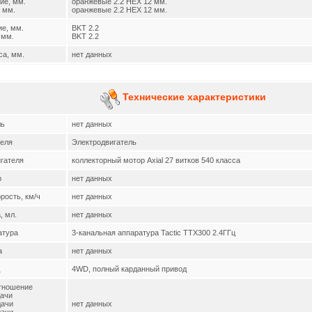
ие, мм.
оранжевые 2.2 HEX 12 мм.
мм.
оранжевые 2.2 HEX 12 мм.
е, мм.
BKT 2.2
мм.
BKT 2.2
са, мм.
нет данных
Технические характеристики
ль
нет данных
теля
Электродвигатель
гателя
коллекторный мотор Axial 27 витков 540 класса
р
нет данных
рость, км/ч
нет данных
, мл.
нет данных
атура
3-канальная аппаратура Tactic TTX300 2.4ГГц
а
нет данных
4WD, полный карданный привод
тношение
дачи
дачи
нет данных