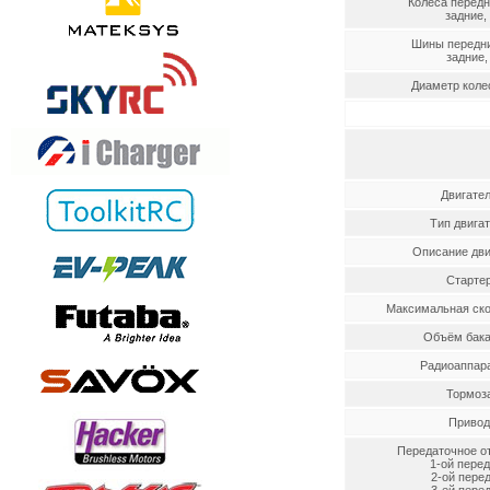
Колеса передн
задние, 
Шины передни
задние, 
Диаметр коле
Двигате
Тип двига
Описание дви
Старте
Максимальная ско
Объём бака
Радиоаппар
Тормоз
Привод
Передаточное о
1-ой пере
2-ой пере