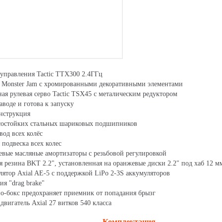
 управления Tactic TTX300 2.4ГГц
 Monster Jam с хромированными декоративными элементами
я рулевая серво Tactic TSX45 с металическим редуктором
аводе и готова к запуску
онструкция
состойких стальных шариковых подшипников
од всех колёс
 подвеска всех колес
вые масляные амортизаторы с резьбовой регулировкой
я резина BKT 2.2", установленная на оранжевые диски 2.2" под хаб 12 м
ятор Axial AE-5 с поддержкой LiPo 2-3S аккумуляторов
я "drag brake"
о-бокс предохраняет приемник от попадания брызг
вигатель Axial 27 витков 540 класса
Комплектация