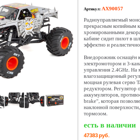
AX90057
Артикул:
Радиоуправляемый монс
прекрасным копийным к
хромированными декора
кабине сидит пилот в ш
эффектно и реалистично
Внедорожник оснащён 
электромотором и 3-кан
управления 2.4GHz. На 
влагозащищенный регуля
мощная рулевая серво T
редуктором. Регулятор о
аккумуляторов, противо
brake", которая позволя
наклонной поверхности
тормозом.
есть в наличии
47383
руб.