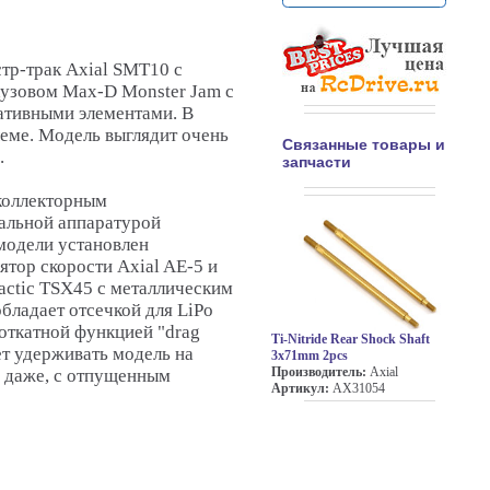
тр-трак Axial SMT10 с
узовом Max-D Monster Jam с
тивными элементами. В
леме. Модель выглядит очень
Связанные товары и
.
запчасти
коллекторным
альной аппаратурой
модели установлен
тор скорости Axial AE-5 и
actic TSX45 с металлическим
бладает отсечкой для LiPo
откатной функцией "drag
Ti-Nitride Rear Shock Shaft
ет удерживать модель на
3x71mm 2pcs
Производитель:
Axial
, даже, с отпущенным
Артикул:
AX31054