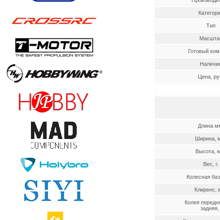
Производи
Категор
Тип
Масшта
Готовый ком
Наличи
Цена, ру
Длина м
Ширина, 
Высота, 
Вес, г.
Колесная баз
Клиренс, 
Колея передн
задняя, 