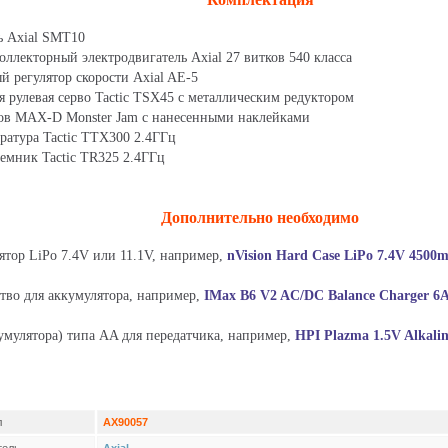
 Axial SMT10
лекторный электродвигатель Axial 27 витков 540 класса
регулятор скорости Axial AE-5
улевая серво Tactic TSX45 с металлическим редуктором
 MAX-D Monster Jam с нанесенными наклейками
атура Tactic TTX300 2.4ГГц
мник Tactic TR325 2.4ГГц
Дополнительно необходимо
тор LiPo 7.4V или 11.1V, например,
nVision Hard Case LiPo 7.4V 4500
во для аккумулятора, например,
IMax B6 V2 AC/DC Balance Charger 6A
мулятора) типа AA для передатчика, например,
HPI Plazma 1.5V Alkalin
л
AX90057