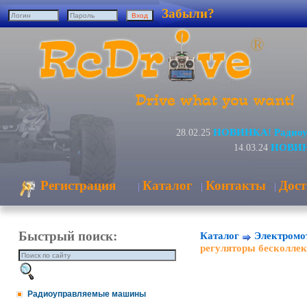
Забыли?
НОВИНКА! Радиоуп
28.02.25
НОВИНК
14.03.24
Регистрация
Каталог
Контакты
Дост
|
|
|
Быстрый поиск:
Каталог
Электромо
регуляторы бесколле
Радиоуправляемые машины