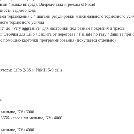
ный (только вперед), Вперед/назад и режим off-road
щности заднего хода
ема торможения с 4 шагами регулировки максимального тормозного усил
ьного тормозного усилия
oft" до "Very aggressive" для настройки под разные покрытия и трассы
: Отсечка для LiPo / Защита от перегрева / Failsafe по газу / Защита при
 с помощью карточки программирования (покупается отдельно)
торы: LiPo 2-3S и NiMH 5-9 cells
ь:
ли меньше, KV<6000
: 3656-класс или меньше, KV<4000
ли меньше, KV<4000