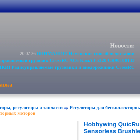
Новости:
ВНИМАНИЕ! Изменение способов доставки
20.07.26
равляемый грузовик CrossRC AC6 КамАЗ-5320 CR90100133
И! Радиоуправляемые грузовики и внедорожники CrossRC
авка
торы, регуляторы и запчасти
Регуляторы для бесколлекторн
кторных моторов
Hobbywing QuicRu
Sensorless Brushl