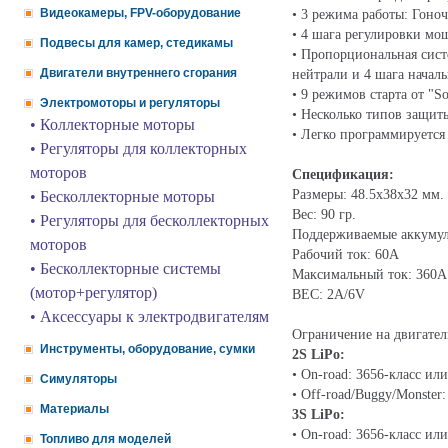
Видеокамеры, FPV-оборудование
• 3 режима работы: Гоноч
• 4 шага регулировки мо
Подвесы для камер, стедикамы
• Пропорциональная сист
Двигатели внутреннего сгорания
нейтрали и 4 шага начал
• 9 режимов старта от "S
Электромоторы и регуляторы
• Несколько типов защиты
• Коллекторные моторы
• Легко программируется
• Регуляторы для коллекторных
моторов
Спецификация:
Размеры: 48.5x38x32 мм.
• Бесколлекторные моторы
Вес: 90 гр.
• Регуляторы для бесколлекторных
Поддерживаемые аккумуля
моторов
Рабочий ток: 60А
• Бесколлекторные системы
Максимальный ток: 360A
(мотор+регулятор)
BEC: 2A/6V
• Аксессуары к электродвигателям
Ограничение на двигател
Инструменты, оборудование, сумки
2S LiPo:
• On-road: 3656-класс и
Симуляторы
• Off-road/Buggy/Monster
Материалы
3S LiPo:
• On-road: 3656-класс и
Топливо для моделей