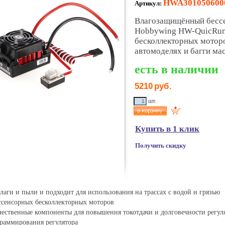
HWA301050600
Артикул:
Влагозащищённый бессе
Hobbywing HW-QuicRun
бесколлекторных мотор
автомоделях и багги мас
есть в наличии
5210
руб.
шт.
Купить в 1 клик
Получить скидку
лаги и пыли и подходит для использования на трассах с водой и грязью
ссенсорных бесколлекторных моторов
чественные компоненты для повышения токотдачи и долговечности регул
раммирования регулятора