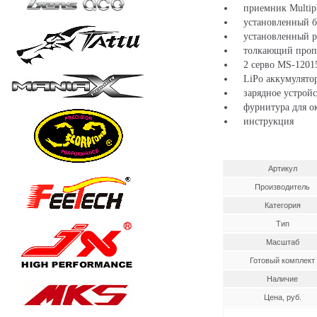
приемник Multipl
установленный бе
установленный ре
толкающий пропел
2 серво MS-1201
LiPo аккумулятор
зарядное устройст
фурнитура для ок
инструкция
Артикул
Производитель
Категория
Тип
Масштаб
Готовый комплект
Наличие
Цена, руб.