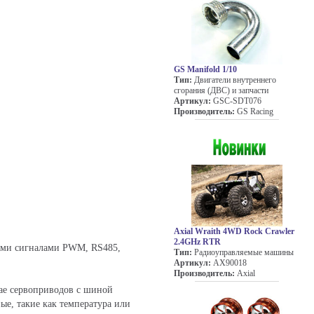
GS Manifold 1/10
Тип:
Двигатели внутреннего
сгорания (ДВС) и запчасти
Артикул:
GSC-SDT076
Производитель:
GS Racing
Axial Wraith 4WD Rock Crawler
2.4GHz RTR
ими сигналами PWM, RS485,
Тип:
Радиоуправляемые машины
Артикул:
AX90018
Производитель:
Axial
ае сервоприводов с шиной
е, такие как температура или