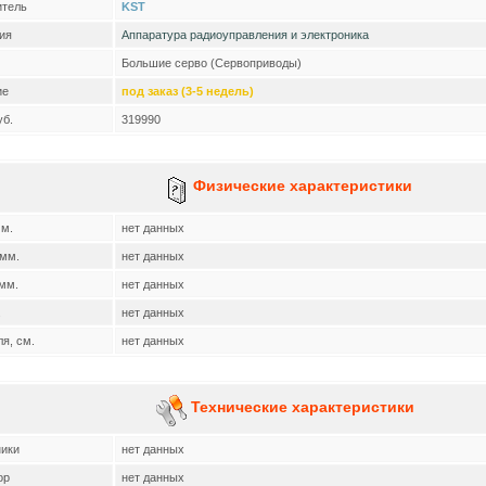
итель
KST
ия
Аппаратура радиоуправления и электроника
Большие серво (Сервоприводы)
ие
под заказ (3-5 недель)
уб.
319990
Физические характеристики
мм.
нет данных
 мм.
нет данных
мм.
нет данных
.
нет данных
я, см.
нет данных
Технические характеристики
ики
нет данных
ор
нет данных