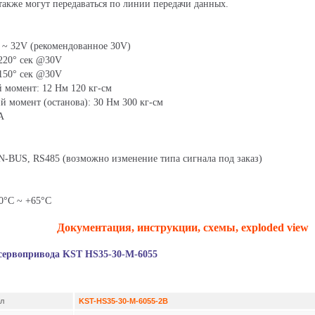
также могут передаваться по линии передачи данных.
4 ~ 32V (рекомендованное 30V)
 220° сек @30V
 150° сек @30V
 момент: 12 Нм 120 кг-см
 момент (останова): 30 Нм 300 кг-см
А
-BUS, RS485 (возможно изменение типа сигнала под заказ)
.
30°C ~ +65°C
Документация, инструкции, схемы, exploded view
сервопривода KST HS35-30-M-6055
ул
KST-HS35-30-M-6055-2B