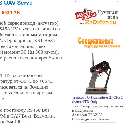
HS UAV Servo
-6055-2B
ой сервопривод (актуатор)
S458 HV высоковольтный со
 бесколлекторным мотором
А. Сервопривод KST HS35-
т высокой мощностью
 момент 30 Нм 300 кг-см).
ым расположением крепёжных
T HS рассчитаны на
ратур от -30°C до +65°C,
льзоваться на больших
нных условиях в широком
Traxxas TQ Transmitter 2.4GHz 2-
не.
channel TX Only
Тип:
Аппаратура радиоуправления
о протоколу RS458 Bus
и электроника
Артикул:
TRA2228
WM и CAN Bus). Возможна
Производитель:
Traxxas
зъёма J30J.