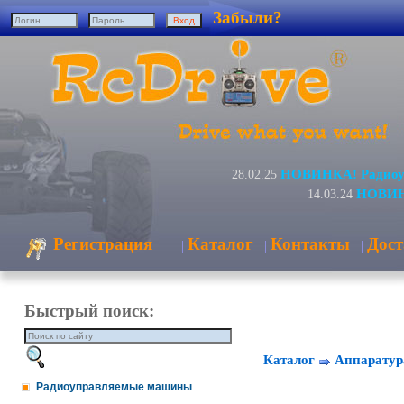
Забыли?
НОВИНКА! Радиоуп
28.02.25
НОВИНК
14.03.24
Регистрация
Каталог
Контакты
Дост
|
|
|
Быстрый поиск:
Каталог
Аппаратур
Радиоуправляемые машины