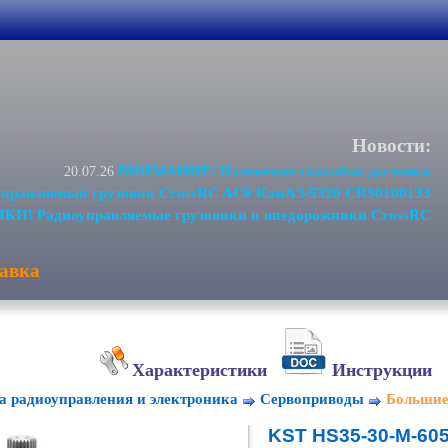
Новости:
ВНИМАНИЕ! Изменение способов доставки
20.07.26
равляемый грузовик CrossRC AC6 КамАЗ-5320 CR90100133
И! Радиоуправляемые грузовики и внедорожники CrossRC
авка
Характеристики
Инструкции
а радиоуправления и электроника
Сервоприводы
Большие
KST HS35-30-M-605