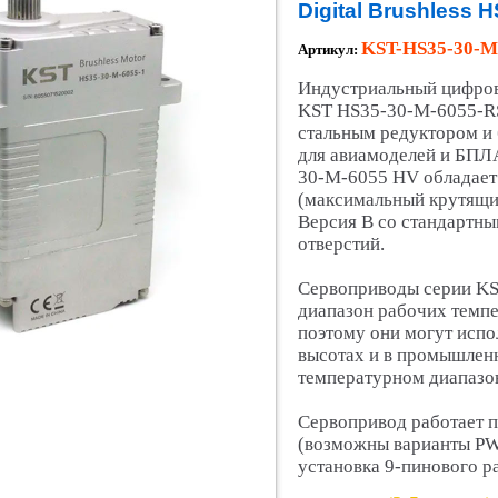
Digital Brushless 
KST-HS35-30-M
Артикул:
Индустриальный цифров
KST HS35-30-M-6055-R
стальным редуктором и
для авиамоделей и БПЛ
30-M-6055 HV обладае
(максимальный крутящий
Версия B со стандартн
отверстий.
Сервоприводы серии KS
диапазон рабочих темпе
поэтому они могут испо
высотах и ​​в промышле
температурном диапазо
Сервопривод работает п
(возможны варианты P
установка 9-пинового ра