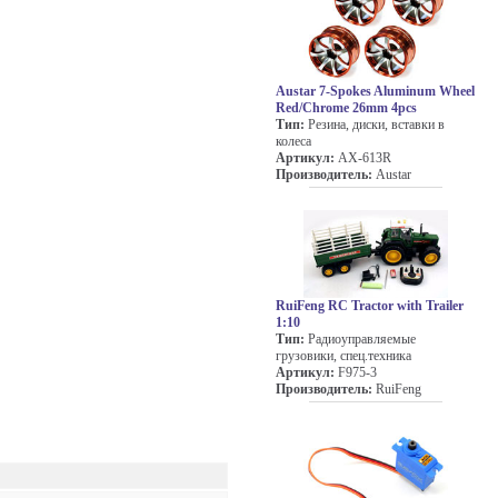
Austar 7-Spokes Aluminum Wheel
Red/Chrome 26mm 4pcs
Тип:
Резина, диски, вставки в
колеса
Артикул:
AX-613R
Производитель:
Austar
RuiFeng RC Tractor with Trailer
1:10
Тип:
Радиоуправляемые
грузовики, спец.техника
Артикул:
F975-3
Производитель:
RuiFeng