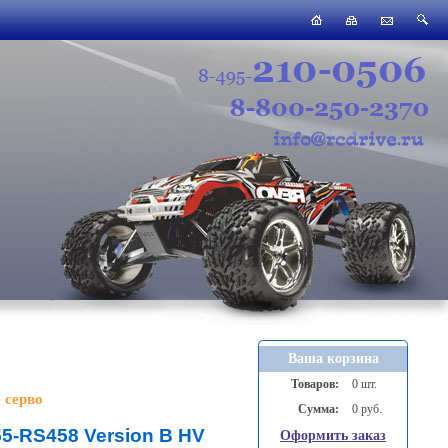
Ваша корзина
Товаров:
0 шт.
 серво
Сумма:
0 руб.
5-RS458 Version B HV
Оформить заказ