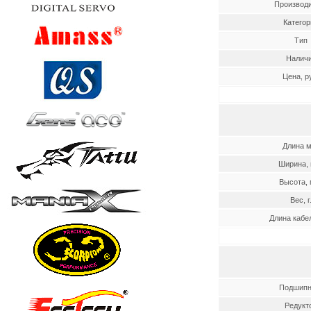
Производ
Категор
Тип
Налич
Цена, р
Длина 
Ширина,
Высота, 
Вес, г
Длина кабел
Подшипн
Редукт