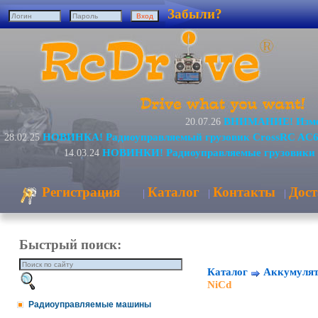
Забыли?
ВНИМАНИЕ! Измен
20.07.26
НОВИНКА! Радиоуправляемый грузовик CrossRC AC6
28.02.25
НОВИНКИ! Радиоуправляемые грузовики 
14.03.24
Регистрация
Каталог
Контакты
Дост
|
|
|
Быстрый поиск:
Каталог
Аккумулят
NiCd
Радиоуправляемые машины