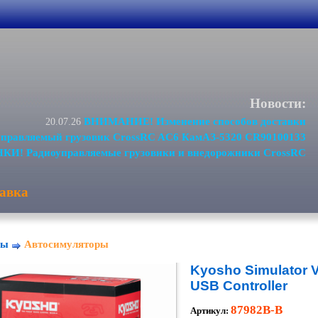
Новости:
ВНИМАНИЕ! Изменение способов доставки
20.07.26
равляемый грузовик CrossRC AC6 КамАЗ-5320 CR90100133
И! Радиоуправляемые грузовики и внедорожники CrossRC
авка
ры
Автосимуляторы
Kyosho Simulator V
USB Controller
87982B-B
Артикул: