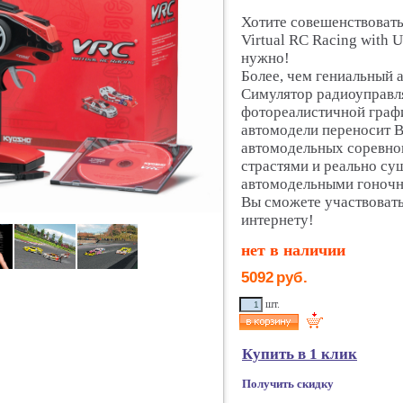
Хотите совешенствовать
Virtual RC Racing with U
нужно!
Более, чем гениальный 
Симулятор радиоуправл
фотореалистичной граф
автомодели переносит 
автомодельных соревнов
страстями и реально 
автомодельными гоночн
Вы сможете участвоват
интернету!
нет в наличии
5092
руб.
шт.
Купить в 1 клик
Получить скидку