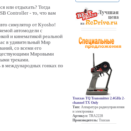
ся или отдыхать? Тогда
SB Controller - то, что вам
авто симулятор от Kyosho!
яемой автомодели с
икой и кинематикой реальной
Вас в удивительный Мир
аний, со всеми его
существующими Мировыми
ыми треками.
ь в международных гонках по
Traxxas TQ Transmitter 2.4GHz 2-
channel TX Only
Тип:
Аппаратура радиоуправления
и электроника
Артикул:
TRA2228
Производитель:
Traxxas