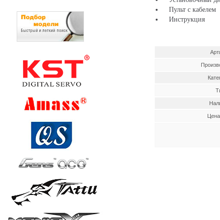
Пульт с кабелем
Инструкция
Арт
Произв
Кате
Т
Нал
Цена,