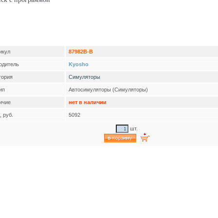
икул
87982B-B
одитель
Kyosho
гория
Симуляторы
ип
Автосимуляторы (Симуляторы)
ичие
нет в наличии
 руб.
5092
шт.