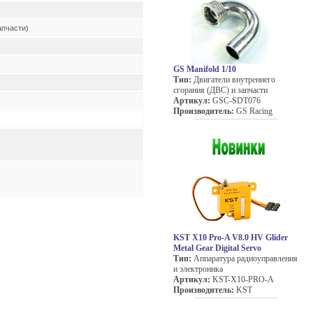
апчасти)
GS Manifold 1/10
Тип:
Двигатели внутреннего
сгорания (ДВС) и запчасти
Артикул:
GSC-SDT076
Производитель:
GS Racing
KST X10 Pro-A V8.0 HV Glider
Metal Gear Digital Servo
Тип:
Аппаратура радиоуправления
и электроника
Артикул:
KST-X10-PRO-A
Производитель:
KST