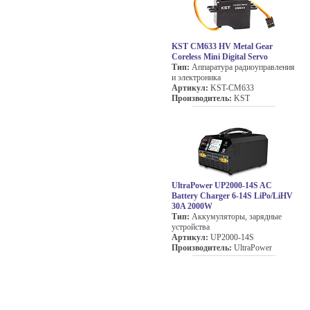
KST CM633 HV Metal Gear
Coreless Mini Digital Servo
Тип:
Аппаратура радиоуправления
и электроника
Артикул:
KST-CM633
Производитель:
KST
UltraPower UP2000-14S AC
Battery Charger 6-14S LiPo/LiHV
30A 2000W
Тип:
Аккумуляторы, зарядные
устройства
Артикул:
UP2000-14S
Производитель:
UltraPower