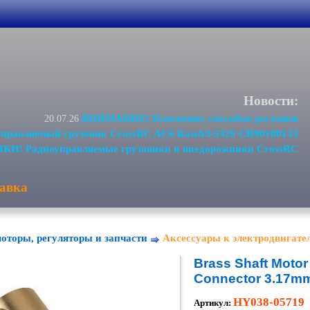
Новости:
ВНИМАНИЕ! Изменение способов доставки
20.07.26
равляемый грузовик CrossRC AC6 КамАЗ-5320 CR90100133
И! Радиоуправляемые грузовики и внедорожники CrossRC
авка
оторы, регуляторы и запчасти
Аксессуары к электродвигате
Brass Shaft Motor
Connector 3.17
HY038-05719
Артикул: