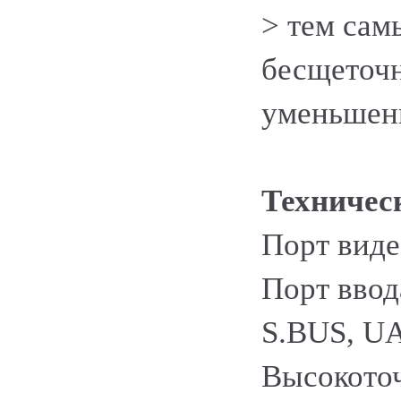
> тем сам
бесщеточн
уменьшен
Техничес
Порт виде
Порт ввод
S.BUS, UA
Высокоточ