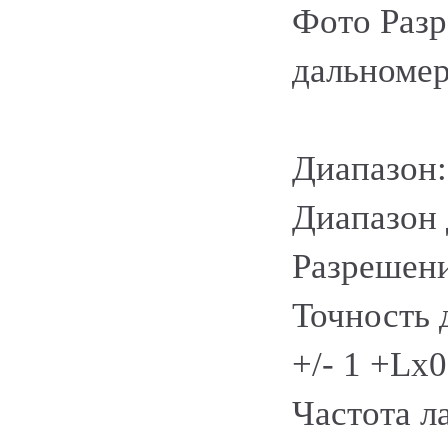
Фото Разр
дальноме
Диапазон:
Диапазон 
Разрешени
Точность д
+/- 1 +Lx
Частота л