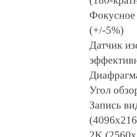
(180-крат
Фокусное 
(+/-5%)
Датчик из
эффектив
Диафрагма
Угол обзор
Запись ви
(4096x216
2K (2560x