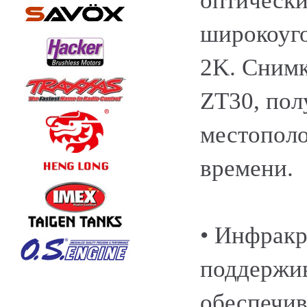
оптически
широкоуго
2K. Сним
ZT30, по
местопол
времени.
• Инфракр
поддержив
обеспечив