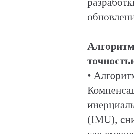
разработк
обновлени
Алгоритм
точность
• Алгорит
Компенсац
инерциал
(IMU), сн