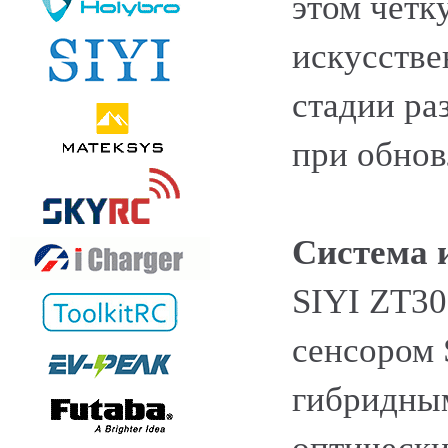
этом четк
искусстве
стадии ра
при обнов
Система 
SIYI ZT3
сенсором 
гибридны