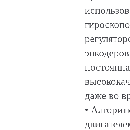
использов
гироскопо
регулятор
энкодеров
постоянна
высокока
даже во в
• Алгорит
двигателе