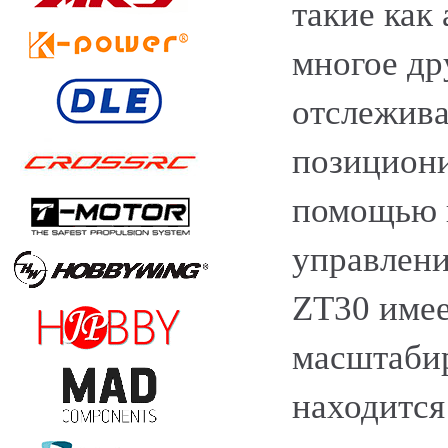
такие как
многое др
отслежива
позицион
помощью 
управлени
ZT30 имее
масштабир
находится