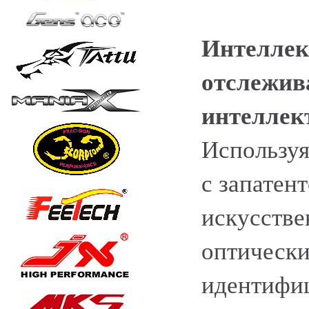
Интеллек
отслежива
интеллек
Используя
с запатен
искусстве
оптически
идентифи