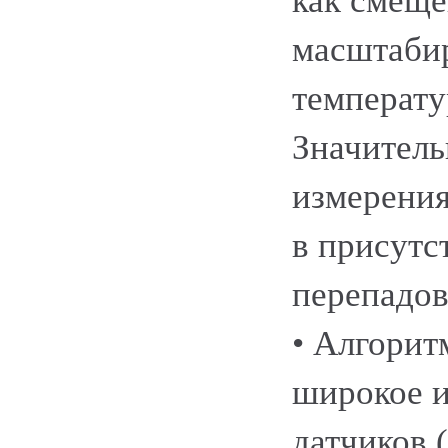
как смеще
масштабир
температу
Значитель
измерения
в присутс
перепадов
• Алгорит
широкое 
датчиков 