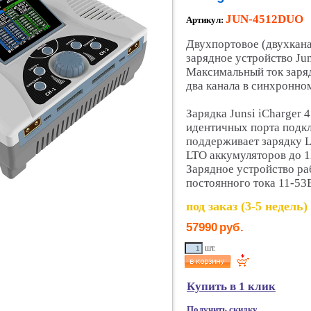
JUN-4512DUO
Артикул:
Двухпортовое (двухкан
зарядное устройство Ju
Максимальный ток заряда
два канала в синхронно
Зарядка Junsi iCharger
идентичных порта подк
поддерживает зарядку Li
LTO аккумуляторов до 12
Зарядное устройство ра
постоянного тока 11-53
под заказ (3-5 недель)
57990
руб.
шт.
Купить в 1 клик
Получить скидку