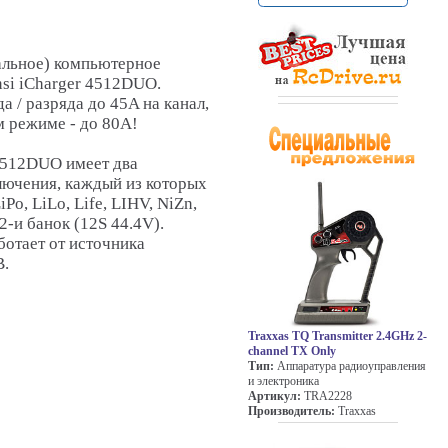
альное) компьютерное
nsi iCharger 4512DUO.
 / разряда до 45A на канал,
м режиме - до 80А!
 4512DUO имеет два
лючения, каждый из которых
Po, LiLo, Life, LIHV, NiZn,
-и банок (12S 44.4V).
ботает от источника
В.
Traxxas TQ Transmitter 2.4GHz 2-
channel TX Only
Тип:
Аппаратура радиоуправления
и электроника
Артикул:
TRA2228
Производитель:
Traxxas