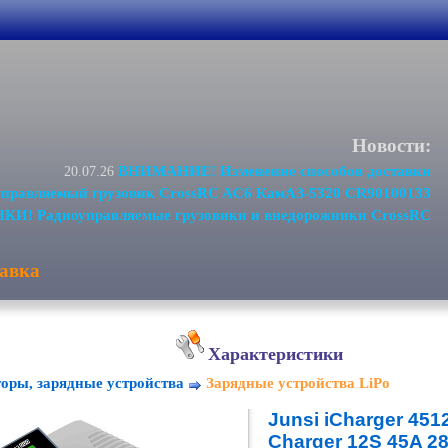
Новости:
ВНИМАНИЕ! Изменение способов доставки
20.07.26
равляемый грузовик CrossRC AC6 КамАЗ-5320 CR90100133
И! Радиоуправляемые грузовики и внедорожники CrossRC
авка
Характеристики
оры, зарядные устройства
Зарядные устройства LiPo
Junsi iCharger 45
Charger 12S 45A 2