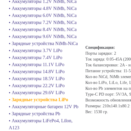
• Аккумуляторы 1.2V NiMh, NiCa
• Аккумуляторы 4.8V NiMh, NiCa
• Аккумуляторы 6.0V NiMh, NiCa
• Аккумуляторы 7.2V NiMh, NiCa
• Аккумуляторы 8.4V NiMh, NiCa
• Аккумуляторы 9.6V NiMh, NiCa
• Зарядные устройства NiMh-NiCa
Спецификация:
• Аккумуляторы 3.7V LiPo
Порты зарядки: 2
• Аккумуляторы 7.4V LiPo
Ток заряда: 0.05-45A (20
• Аккумуляторы 11.1V LiPo
Ток балансировки: 2A - 
Питание устройства: 11-
• Аккумуляторы 14.8V LiPo
Кол-во NiCd, NiMh элеме
• Аккумуляторы 18.5V LiPo
Кол-во LiPo, LiLo, Life,
• Аккумуляторы 22.2V LiPo
Кол-во Pb элементов на п
• Аккумуляторы 29.6V LiPo
Type-C PD порт: 5V/3A, 
• Зарядные устройства LiPo
Возможность обновления
Размеры: 210x140.1x80.2
• Аккумуляторные батареи 12V Pb
Вес: 1530 гр.
• Зарядные устройства Pb
• Аккумуляторы LiFePo4, LiIon,
A123