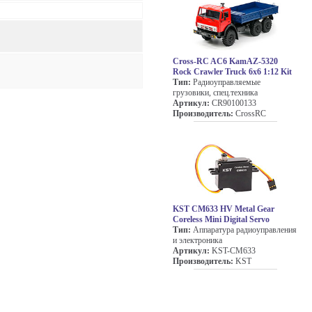
Cross-RC AC6 KamAZ-5320
Rock Crawler Truck 6x6 1:12 Kit
Тип:
Радиоуправляемые
грузовики, спец.техника
Артикул:
CR90100133
Производитель:
CrossRC
KST CM633 HV Metal Gear
Coreless Mini Digital Servo
Тип:
Аппаратура радиоуправления
и электроника
Артикул:
KST-CM633
Производитель:
KST