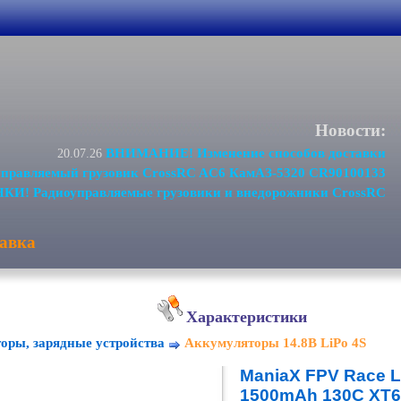
Новости:
ВНИМАНИЕ! Изменение способов доставки
20.07.26
равляемый грузовик CrossRC AC6 КамАЗ-5320 CR90100133
И! Радиоуправляемые грузовики и внедорожники CrossRC
авка
Характеристики
оры, зарядные устройства
Аккумуляторы 14.8В LiPo 4S
ManiaX FPV Race Li
1500mAh 130C XT6