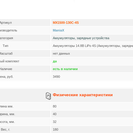
Артикул
MX1500-130C-4S
изводитель
ManiaX
атегория
Аккумуляторы, зарядные устройства
Тип
Аккумуляторы 14.8В LiPo 4S (Аккумуляторы, зарядн
Масштаб
нет данных
вый комплект
да
Наличие
есть в наличии
ена, руб.
3490
Физические характеристики
лина мм.
80
рина, мм.
40
сота, мм.
32
Вес, г.
180