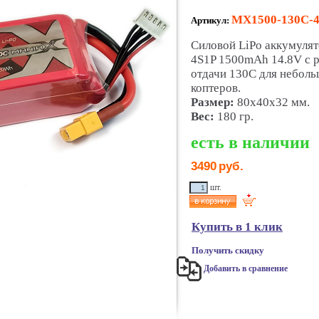
MX1500-130C-
Артикул:
Силовой LiPo аккумуля
4S1P 1500mAh 14.8V с 
отдачи 130C для небол
коптеров.
Размер:
80x40x32 мм.
Вес:
180 гр.
есть в наличии
3490
руб.
шт.
Купить в 1 клик
Получить скидку
Добавить в сравнение