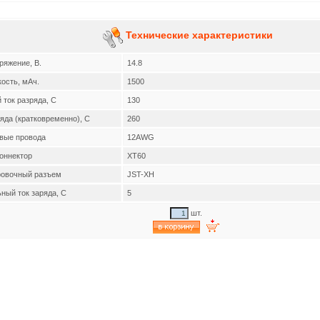
Технические характеристики
ряжение, В.
14.8
ость, мАч.
1500
 ток разряда, C
130
яда (кратковременно), C
260
вые провода
12AWG
оннектор
XT60
ровочный разъем
JST-XH
ный ток заряда, C
5
шт.