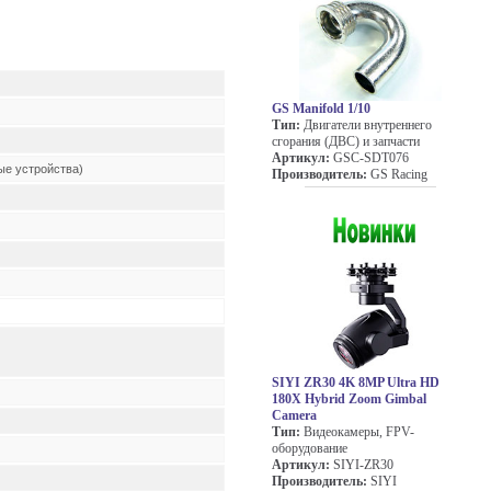
GS Manifold 1/10
Тип:
Двигатели внутреннего
сгорания (ДВС) и запчасти
Артикул:
GSC-SDT076
ые устройства)
Производитель:
GS Racing
SIYI ZR30 4K 8MP Ultra HD
180X Hybrid Zoom Gimbal
Camera
Тип:
Видеокамеры, FPV-
оборудование
Артикул:
SIYI-ZR30
Производитель:
SIYI