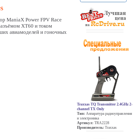
4S
тор ManiaX Power FPV Race
разъёмом XT60 и током
ьших авиамоделей и гоночных
Traxxas TQ Transmitter 2.4GHz 2-
channel TX Only
Тип:
Аппаратура радиоуправления
и электроника
Артикул:
TRA2228
Производитель:
Traxxas