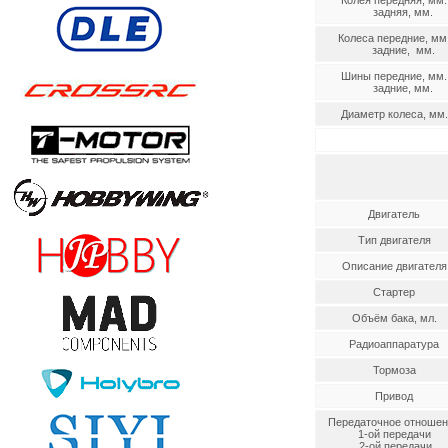
Колея передняя, мм.
задняя, мм.
Колеса передние, мм
задние, мм.
Шины передние, мм.
задние, мм.
Диаметр колеса, мм.
Двигатель
Тип двигателя
Описание двигателя
Стартер
Объём бака, мл.
Радиоаппаратура
Тормоза
Привод
Передаточное отношен
1-ой передачи
2-ой передачи