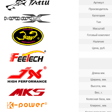
Артикул
Производитель
Категория
Тип
Масштаб
Готовый комплект
Наличие
Цена, руб.
Длина мм.
Ширина, мм.
Высота, мм.
Вес, г.
Колесная база, мм.
Клиренс, мм.