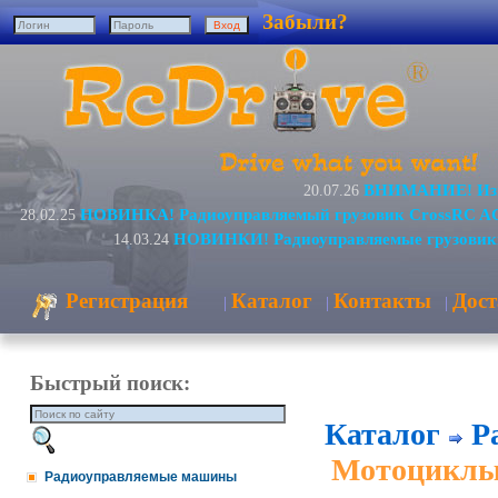
Забыли?
ВНИМАНИЕ! Изме
20.07.26
НОВИНКА! Радиоуправляемый грузовик CrossRC AC
28.02.25
НОВИНКИ! Радиоуправляемые грузовик
14.03.24
Регистрация
Каталог
Контакты
Дост
|
|
|
Быстрый поиск:
Каталог
Р
Мотоциклы 
Радиоуправляемые машины