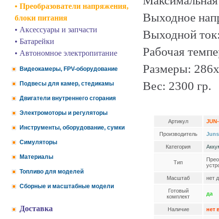
Максимальная
• Преобразователи напряжения,
Выходное напр
блоки питания
• Аксессуары и запчасти
Выходной ток:
• Батарейки
Рабочая темпе
• Автономное электропитание
Размеры: 286
Видеокамеры, FPV-оборудование
Вес: 2300 гр.
Подвесы для камер, стедикамы
Двигатели внутреннего сгорания
Электромоторы и регуляторы
Артикул
JUN-
Инструменты, оборудование, сумки
Производитель
Juns
Симуляторы
Категория
Акку
Материалы
Прео
Тип
устр
Топливо для моделей
Масштаб
нет 
Сборные и масштабные модели
Готовый
да
комплект
Доставка
Наличие
нет 