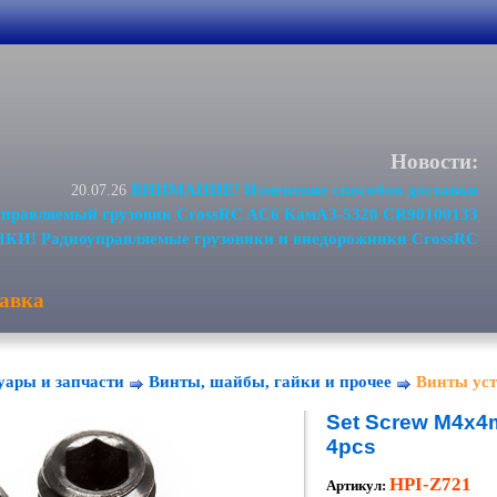
Новости:
ВНИМАНИЕ! Изменение способов доставки
20.07.26
равляемый грузовик CrossRC AC6 КамАЗ-5320 CR90100133
И! Радиоуправляемые грузовики и внедорожники CrossRC
авка
уары и запчасти
Винты, шайбы, гайки и прочее
Винты ус
Set Screw M4x4
4pcs
HPI-Z721
Артикул: