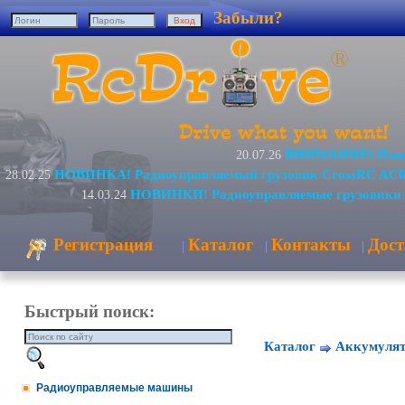
Забыли?
ВНИМАНИЕ! Измен
20.07.26
НОВИНКА! Радиоуправляемый грузовик CrossRC AC6
28.02.25
НОВИНКИ! Радиоуправляемые грузовики 
14.03.24
Регистрация
Каталог
Контакты
Дост
|
|
|
Быстрый поиск:
Каталог
Аккумулят
Радиоуправляемые машины