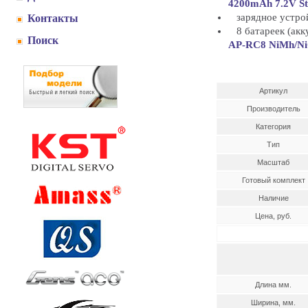
4200mAh 7.2V St
зарядное устро
Контакты
8 батареек (акк
Поиск
AP-RC8 NiMh/N
Артикул
Производитель
Категория
Тип
Масштаб
Готовый комплект
Наличие
Цена, руб.
Длина мм.
Ширина, мм.