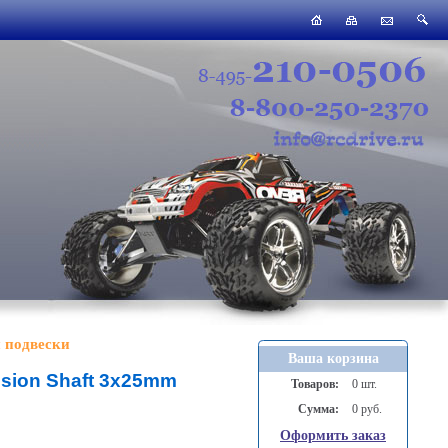
 подвески
Ваша корзина
nsion Shaft 3x25mm
Товаров:
0 шт.
Сумма:
0 руб.
Оформить заказ