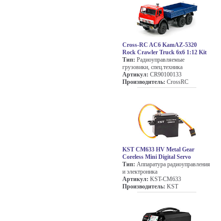
Cross-RC AC6 KamAZ-5320
Rock Crawler Truck 6x6 1:12 Kit
Тип:
Радиоуправляемые
грузовики, спец.техника
Артикул:
CR90100133
Производитель:
CrossRC
KST CM633 HV Metal Gear
Coreless Mini Digital Servo
Тип:
Аппаратура радиоуправления
и электроника
Артикул:
KST-CM633
Производитель:
KST