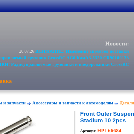
Новости:
ВНИМАНИЕ! Изменение способов доставки
20.07.26
равляемый грузовик CrossRC AC6 КамАЗ-5320 CR90100133
И! Радиоуправляемые грузовики и внедорожники CrossRC
авка
ы и запчасти
Аксессуары и запчасти к автомоделям
Детали
Front Outer Suspe
Stadium 10 2pcs
HPI-66684
Артикул: