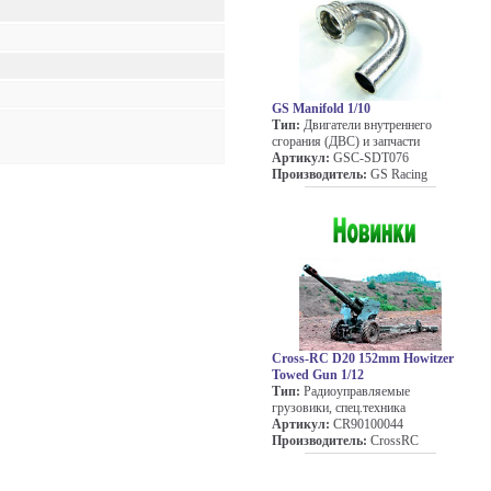
GS Manifold 1/10
Тип:
Двигатели внутреннего
сгорания (ДВС) и запчасти
Артикул:
GSC-SDT076
Производитель:
GS Racing
Cross-RC D20 152mm Howitzer
Towed Gun 1/12
Тип:
Радиоуправляемые
грузовики, спец.техника
Артикул:
CR90100044
Производитель:
CrossRC