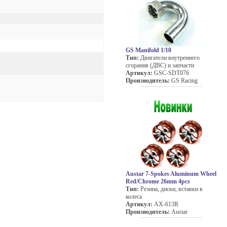
GS Manifold 1/10
Тип:
Двигатели внутреннего
сгорания (ДВС) и запчасти
Артикул:
GSC-SDT076
Производитель:
GS Racing
Austar 7-Spokes Aluminum Wheel
Red/Chrome 26mm 4pcs
Тип:
Резина, диски, вставки в
колеса
Артикул:
AX-613R
Производитель:
Austar