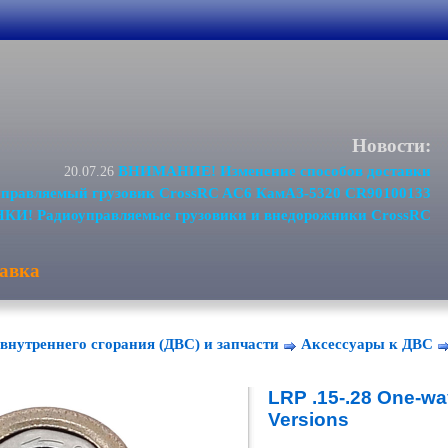
Новости:
ВНИМАНИЕ! Изменение способов доставки
20.07.26
равляемый грузовик CrossRC AC6 КамАЗ-5320 CR90100133
И! Радиоуправляемые грузовики и внедорожники CrossRC
авка
внутреннего сгорания (ДВС) и запчасти
Аксессуары к ДВС
LRP .15-.28 One-way
Versions