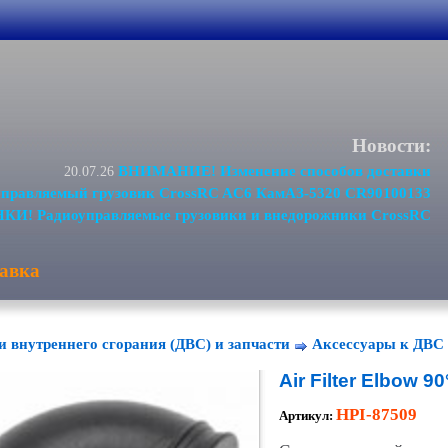
Новости:
ВНИМАНИЕ! Изменение способов доставки
20.07.26
равляемый грузовик CrossRC AC6 КамАЗ-5320 CR90100133
И! Радиоуправляемые грузовики и внедорожники CrossRC
авка
и внутреннего сгорания (ДВС) и запчасти
Аксессуары к ДВС
Air Filter Elbow 90
HPI-87509
Артикул: