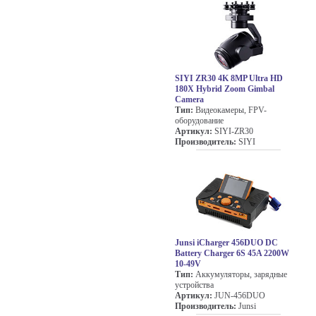
SIYI ZR30 4K 8MP Ultra HD
180X Hybrid Zoom Gimbal
Camera
Тип:
Видеокамеры, FPV-
оборудование
Артикул:
SIYI-ZR30
Производитель:
SIYI
Junsi iCharger 456DUO DC
Battery Charger 6S 45A 2200W
10-49V
Тип:
Аккумуляторы, зарядные
устройства
Артикул:
JUN-456DUO
Производитель:
Junsi