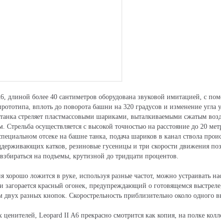
A6, длиной более 40 сантиметров оборудована звуковой имитацией, с п
рототипа, вплоть до поворота башни на 320 градусов и изменение угла у
о танка стреляет пластмассовыми шариками, выталкиваемыми сжатым возд
 Стрельба осуществляется с высокой точностью на расстояние до 20 метр
 специальном отсеке на башне танка, подача шариков в канал ствола про
держивающих катков, резиновые гусеницы и три скорости движения поз
взбираться на подъемы, крутизной до тридцати процентов.
я хорошо ложится в руке, используя разные частот, можно устраивать н
ли загорается красный огонек, предупреждающий о готовящемся выстреле
двух разных кнопок. Скорострельность приблизительно около одного вы
 ценителей, Leopard II A6 прекрасно смотрится как копия, на полке колл