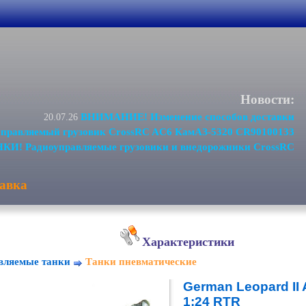
Новости:
ВНИМАНИЕ! Изменение способов доставки
20.07.26
равляемый грузовик CrossRC AC6 КамАЗ-5320 CR90100133
И! Радиоуправляемые грузовики и внедорожники CrossRC
авка
Характеристики
вляемые танки
Танки пневматические
German Leopard II A
1:24 RTR