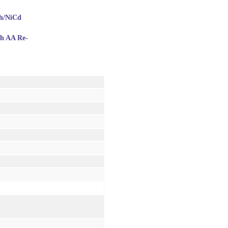
h/NiCd
h AA Re-