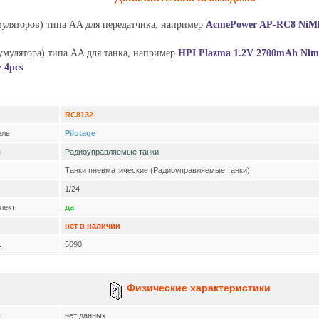
уляторов) типа AA для передатчика, например
AcmePower AP-RC8 NiM
мулятора) типа AA для танка, например
HPI Plazma 1.2V 2700mAh Nim
 4pcs
RC8132
ель
Pilotage
я
Радиоуправляемые танки
Танки пневматические (Радиоуправляемые танки)
1/24
лект
да
нет в наличии
.
5690
Физические характеристики
.
нет данных