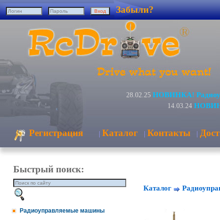
Забыли?
НОВИНКА! Радиоуп
28.02.25
НОВИНК
14.03.24
Регистрация
Каталог
Контакты
Дост
|
|
|
Быстрый поиск:
Каталог
Радиоупра
Радиоуправляемые машины