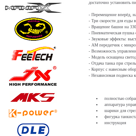
достаточно установить п
- Перемещение вперёд, на
- Три скорости для езды 
- Вращение башни на 330 
- Пневматическая пушка 
- Звуковые эффекты: выс
- AM передатчик с микр
- Возможность управлен
- Модель оснащена свет
- Отдача танка при стрел
- Корпус с навесным обо
- Независимая подвеска к
полностью собранн
аппаратура упра
шарики для стре
фигурка танкист
инструкция