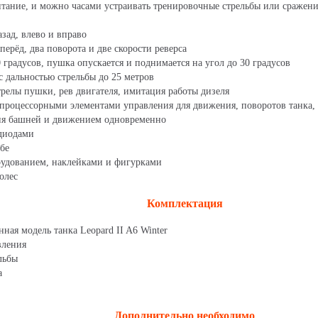
итание, и можно часами устраивать тренировочные стрельбы или сражени
зад, влево и вправо
вперёд, два поворота и две скорости реверса
градусов, пушка опускается и поднимается на угол до 30 градусов
с дальностью стрельбы до 25 метров
трелы пушки, рев двигателя, имитация работы дизеля
опроцессорными элементами управления для движения, поворотов танка
ия башней и движением одновременно
одиодами
ьбе
рудованием, наклейками и фигурками
олес
Комплектация
ая модель танка Leopard II A6 Winter
вления
льбы
а
Дополнительно необходимо