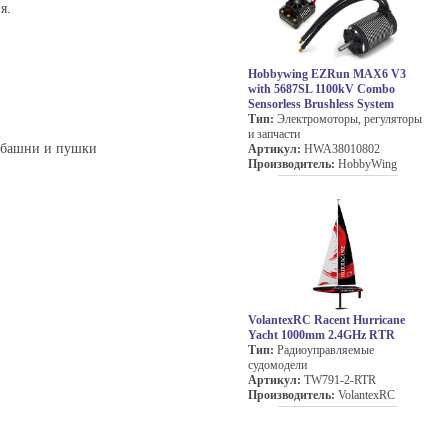
я.
Hobbywing EZRun MAX6 V3
with 5687SL 1100kV Combo
Sensorless Brushless System
Тип:
Электромоторы, регуляторы
и запчасти
, башни и пушки
Артикул:
HWA38010802
Производитель:
HobbyWing
VolantexRC Racent Hurricane
Yacht 1000mm 2.4GHz RTR
Тип:
Радиоуправляемые
судомодели
Артикул:
TW791-2-RTR
Производитель:
VolantexRC