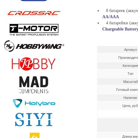
8 батареек (аккум
AA/AAA
4 батарейки (акку
Chargeable Battery
Артикул
Производит
Категори
Тип
Масштаб
Готовый комп
Наличие
Цена, руб
Длина мм