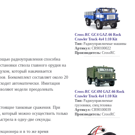
Cross-RC GC4 GAZ-66 Rock
Crawler Truck 4x4 1:10 Kit
Тип:
Радиоуправляемые машины
Артикул:
CR90100022
Производитель:
CrossRC
омощью радиоуправления способна
становки ствола главного орудия на
ухом, который накачивается
ов. Боекомплект составляет около 20
исходит автоматически. Имитация
воляют модели преодолевать
Cross-RC GC4M GAZ-66 Rock
Crawler Truck 4x4 1:10 Kit
Тип:
Радиоуправляемые
грузовики, спец.техника
астоящие танковые сражения. При
Артикул:
CR90100039
, который можно осуществить только
Производитель:
CrossRC
стрела в одну-две секунды.
екционера и в то же время