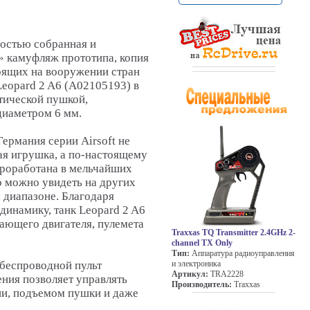
остью собранная и
» камуфляж прототипа, копия
оящих на вооружении стран
eopard 2 A6 (A02105193) в
тической пушкой,
иаметром 6 мм.
Германия серии Airsoft не
ая игрушка, а по-настоящему
проработана в мельчайших
о можно увидеть на других
 диапазоне. Благодаря
инамику, танк Leopard 2 A6
тающего двигателя, пулемета
Traxxas TQ Transmitter 2.4GHz 2-
channel TX Only
Тип:
Аппаратура радиоуправления
и электроника
беспроводной пульт
Артикул:
TRA2228
ния позволяет управлять
Производитель:
Traxxas
ни, подъемом пушки и даже