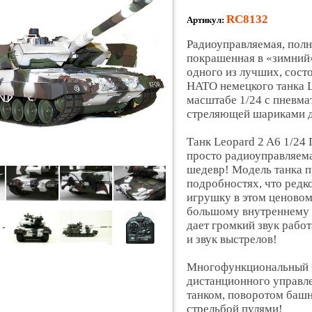
RC8132
Артикул:
Радиоуправляемая, полн
покрашенная в «зимний
одного из лучших, сост
НАТО немецкого танка L
масштабе 1/24 с пневма
стреляющей шариками д
Танк Leopard 2 A6 1/24 
просто радиоуправляем
шедевр! Модель танка 
подробностях, что редк
игрушку в этом ценовом
большому внутреннему д
дает громкий звук рабо
и звук выстрелов!
Многофункциональный 
дистанционного управле
танком, поворотом баш
стрельбой пулями!