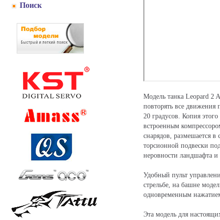
Поиск
Модель танка Leopard 2 
повторять все движения п
20 градусов. Копия этог
встроенным компрессором.
снарядов, размешается в
торсионной подвески под
неровности ландшафта и 
Удобный пульт управлени
стрельбе, на башне моде
одновременным нажатием 
Эта модель для настоящих