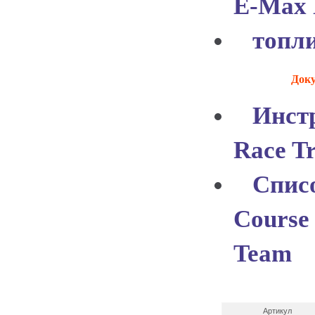
E-Max 
топл
Доку
Инстр
Race T
Списо
Course
Team
Артикул