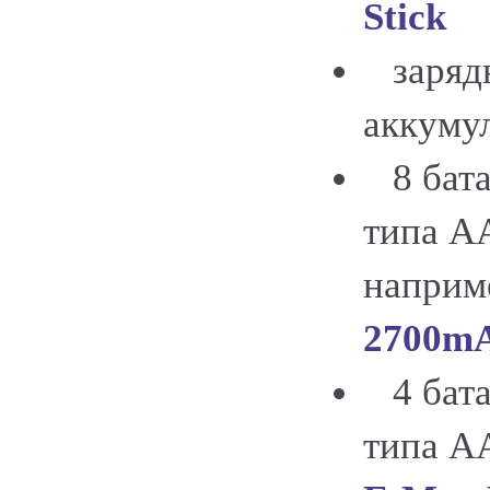
Stick
зарядн
аккуму
8 бата
типа AA
напри
2700m
4 бата
типа А