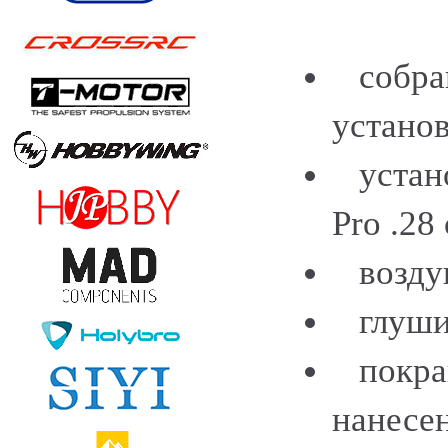
собран
устано
устано
Pro .28
возду
глуши
покраш
нанесе