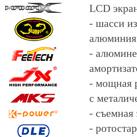
LCD экран
- шасси и
алюминия
- алюмин
амортизат
- мощная 
с металич
- съемная
- ротостар