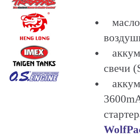
масло 
воздуш
аккуму
свечи (
аккуму
3600mAh
старте
WolfPa