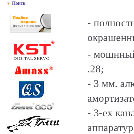
Поиск
- полност
окрашенн
- мощнный
.28;
- 3 мм. а
амортизат
- 3-ех ка
аппаратур