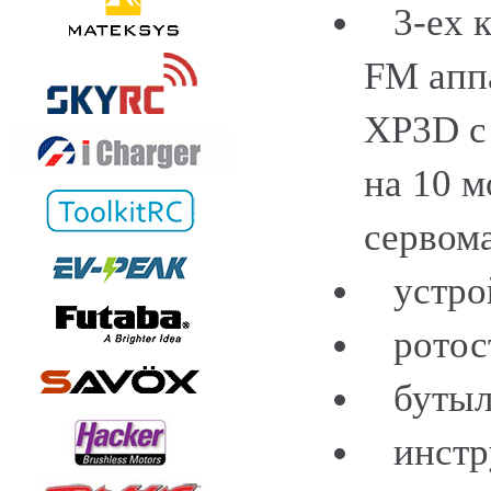
3-ех к
FM апп
XP3D с
на 10 м
сервом
устрой
ротост
бутыло
инстр