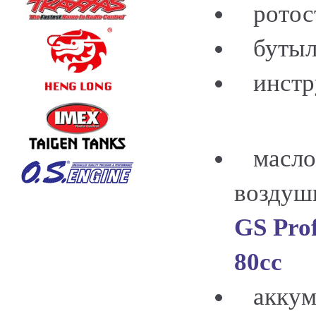
ротост
бутыло
инстр
масло 
воздуш
GS Prof
80cc
аккуму