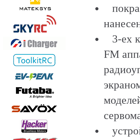
покраш
нанесе
3-ех к
FM апп
радиоу
экраном
моделей
сервом
устрой