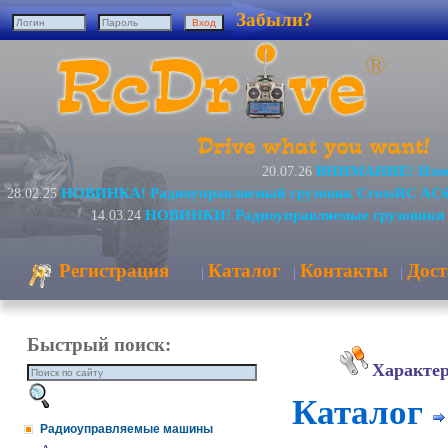
Забыли?
ВНИМАНИЕ! Измен
20.07.26
НОВИНКА! Радиоуправляемый грузовик CrossRC AC6
28.02.25
НОВИНКИ! Радиоуправляемые грузовики 
14.03.24
Регистрация
Каталог
Контакты
Дост
|
|
|
Быстрый поиск:
Характе
Каталог
Радиоуправляемые машины