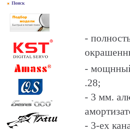
Поиск
- полност
окрашенн
- мощнный
.28;
- 3 мм. а
амортизат
- 3-ех ка