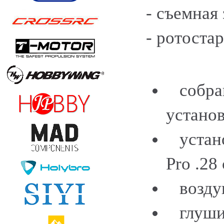
- съемная
- ротостар
собран
устано
устано
Pro .28
возду
глуши