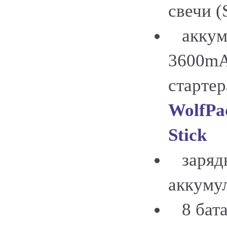
свечи (
аккуму
3600mAh
старте
WolfPa
Stick
зарядн
аккуму
8 бата