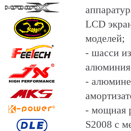
аппаратур
LCD экран
моделей;
- шасси и
алюминия
- алюмин
амортизат
- мощная 
S2008 с м