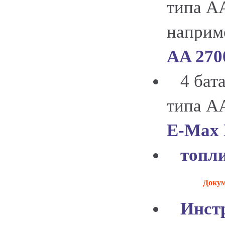
типа AA
напри
AA 27
4 бата
типа А
E-Max 
топл
Докум
Инстр